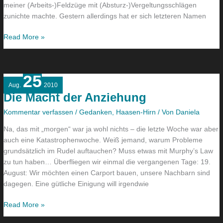
meiner (Arbeits-)Feldzüge mit (Absturz-)Vergeltungsschlägen
zunichte machte. Gestern allerdings hat er sich letzteren Namen
Read More »
25
Die
Aug.
2010
Macht
Die Macht der Anziehung
der
Anziehung
Kommentar verfassen
/
Gedanken
,
Haasen-Hirn
/ Von
Daniela
Na, das mit „morgen“ war ja wohl nichts – die letzte Woche war aber
auch eine Katastrophenwoche. Weiß jemand, warum Probleme
grundsätzlich im Rudel auftauchen? Muss etwas mit Murphy’s Law
zu tun haben… Überfliegen wir einmal die vergangenen Tage: 19.
August: Wir möchten einen Carport bauen, unsere Nachbarn sind
dagegen. Eine gütliche Einigung will irgendwie
Read More »