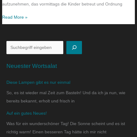
aufzunehmen, das vormittags die Kinder betreut und Ordnung
Read More »
Neuester Wortsalat
Diese Lampen gibt es nur einmal
So, es ist wieder mal Zeit zum Basteln! Und da ich ja nun, wie
bereits bekannt, erholt und frisch in
Auf ein gutes Neues!
Was für ein wunderschöner Tag! Die Sonne scheint und es ist
richtig warm! Einen besseren Tag hätte ich mir nicht