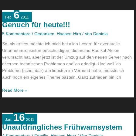
6
Genuch
Feb.
2011
für
Genuch für heute!!!
heute!!!
5 Kommentare
/
Gedanken
,
Haasen-Hirn
/ Von
Daniela
So, als erstes möchte ich mich bei allen Lesern für eventuelle
Unannehmlichkeiten entschuldigen, die meine Radikal-Aktion
verursacht hat, aber jetzt ist der Umzug auf den neuen Server nach
diversen technischen Problemen endlich erledigt. Und weil ich
Probleme (scheinbar) am liebsten im Verbund habe, musste ich
auch noch ein eigenes Theme basteln. Ganz zufrieden bin ich
Read More »
16
Unaufdringliches
Jan.
2011
Frühwarnsystem
Unaufdringliches Frühwarnsystem
4 Kommentare
/
Familie
,
Haasen-Herz
/ Von
Daniela