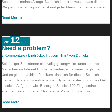
Bestandteil meines Alltags. Natürlich ist mir bewusst, dass dieser
Weg nicht der einzig wahre ist und jeder Mensch auf eine andere
Read More »
12
Need
Apr.
2011
a
Need a problem?
problem?
2 Kommentare
/
Eindrücke
,
Haasen-Hirn
/ Von
Daniela
Seit einiger Zeit können sich völlig gelangweilte, unterforderte
Menschen im Internet Probleme kaufen, ist ja kaum zu glauben.
Und es gibt tatsächlich Publikum, das sich für diesen Sch sich
meinem Verständnis entziehenden Hype begeistert und gutes Geld
in solche Aufgaben wie „Besorgen Sie sich 100 Ziegelsteine,
errichten Sie auf offener Straße eine Mauer, bringen Sie
Read More »