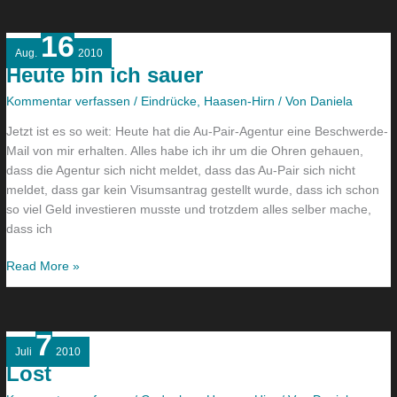
16
Heute
Aug.
2010
bin
Heute bin ich sauer
ich
sauer
Kommentar verfassen
/
Eindrücke
,
Haasen-Hirn
/ Von
Daniela
Jetzt ist es so weit: Heute hat die Au-Pair-Agentur eine Beschwerde-
Mail von mir erhalten. Alles habe ich ihr um die Ohren gehauen,
dass die Agentur sich nicht meldet, dass das Au-Pair sich nicht
meldet, dass gar kein Visumsantrag gestellt wurde, dass ich schon
so viel Geld investieren musste und trotzdem alles selber mache,
dass ich
Read More »
7
Lost
Juli
2010
Lost