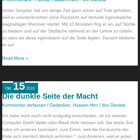
Unser Jüngster hat uns einige Zeit ganz schön auf Trab gehalten,
weil er ununterbrochen ohne Rücksicht auf Verluste irgendwelche
waghalsigen Manöver startet. Mit 10 Monaten fing er an, auf Stühle
zu klettern und auf der Sitzfläche stehend an der Lehne zu rütteln,
so dass wir diese irgendwann auf die Seite legten. Danach kletterte
er auf
Read More »
15
Die
Okt.
2010
dunkle
Die dunkle Seite der Macht
Seite
der
Kommentar verfassen
/
Gedanken
,
Haasen-Hirn
/ Von
Daniela
Macht
Ich habe mich noch nicht endgültig entschieden, ob ich meinen
Computer Darth Vader oder Black Hole nennen soll. Die letzte Zeit
habe ich ersteres favorisiert, zum Einen, weil die Geräusche der
Kiste sich ziemlich ähnlich anhörten *, zum Anderen, weil er jeden