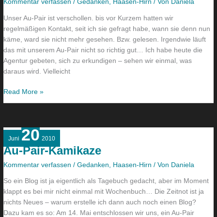
Kommentar verfassen
/
Gedanken
,
Haasen-Hirn
/ Von
Daniela
Unser Au-Pair ist verschollen. bis vor Kurzem hatten wir
regelmäßigen Kontakt, seit ich sie gefragt habe, wann sie denn nun
käme, ward sie nicht mehr gesehen. Bzw. gelesen. Irgendwie läuft
das mit unserem Au-Pair nicht so richtig gut… Ich habe heute die
Agentur gebeten, sich zu erkundigen – sehen wir einmal, was
daraus wird. Vielleicht
Read More »
20
Au-
Juni
2010
Pair-
Au-Pair-Kamikaze
Kamikaze
Kommentar verfassen
/
Gedanken
,
Haasen-Hirn
/ Von
Daniela
So ein Blog ist ja eigentlich als Tagebuch gedacht, aber im Moment
klappt es bei mir nicht einmal mit Wochenbuch… Die Zeitnot ist ja
nichts Neues – warum erstelle ich dann auch noch einen Blog?
Dazu kam es so: Am 14. Mai entschlossen wir uns, ein Au-Pair