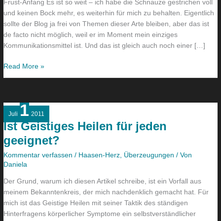
Frust-Anfang Es ist so weit – ich habe die Schnauze gestrichen voll
und keinen Bock mehr, es weiterhin für mich zu behalten. Eigentlich
sollte der Blog ja frei von Themen dieser Arte bleiben, aber das ist
de facto nicht möglich, weil er im Moment mein einziges
Kommunikationsmittel ist. Und das ist gleich auch noch einer […]
Read More »
1
Ist
Juli
2011
Geistiges
Ist Geistiges Heilen für jeden
Heilen
geeignet?
für
jeden
Kommentar verfassen
/
Haasen-Herz
,
Überzeugungen
/ Von
geeignet?
Daniela
Der Grund, warum ich diesen Artikel schreibe, ist ein Vorfall aus
meinem Bekanntenkreis, der mich nachdenklich gemacht hat. Für
mich ist das Geistige Heilen mit seiner Taktik des ständigen
Hinterfragens körperlicher Symptome ein selbstverständlicher