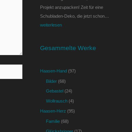
Projekt anzupacken! Zeit für eine
Schubladen-Deko, die jetzt schon…
weiterlesen
Gesammelte Werke
Haasen-Hand
(97)
Bilder
(68)
Gebastel
(24)
Wollrausch
(4)
Haasen-Herz
(95)
Familie
(68)
Glücksbringer
(17)