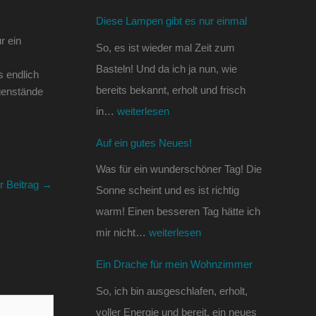
e
s
n
Diese Lampen gibt es nur einmal
s
!
W
r ein
So, es ist wieder mal Zeit zum
n
o
Basteln! Und da ich ja nun, wie
s endlich
u
h
bereits bekannt, erholt und frisch
genstände
r
n
in…
weiterlesen
e
z
i
i
Auf ein gutes Neues!
n
m
Was für ein wunderschöner Tag! Die
m
m
r Beitrag
→
Sonne scheint und es ist richtig
a
e
warm! Einen besseren Tag hätte ich
l
r
mir nicht…
weiterlesen
Ein Drache für mein Wohnzimmer
So, ich bin ausgeschlafen, erholt,
voller Energie und bereit, ein neues