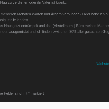
Flug zu verdienen oder ihr Vater ist krank…
t mehreren Monaten Warten und Ärgern verbunden? Oder habe ich nu
, stelle ich fest.
das Haus jetzt entrümpelt und das (Abstellraum-) Büro meines Manne
ünden ausgemistet und ich finde inzwischen 90% aller gesuchten Ge
Nächste
he Felder sind mit
*
markiert