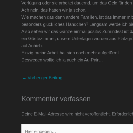
Verfügung oder sie arbeitet dauernd, um das Geld für den 
Ach nein, das hatten wir ja schon.
Wie machen das denn andere Familien, ist das immer mi
besonders glückliches Händchen? Langsam werde ich bissig
Also sehen wir das Ganze einmal positiv: Zumindest ist 
ein Gästezimmer, unsere Unterlagen wurden aus Platzgr
auf Anhieb.
Einzig meine Arbeit hat sich noch mehr aufgetürmt…
Deswegen wollte ich ja auch ein Au-Pair…
←
Vorheriger Beitrag
Kommentar verfassen
Deine E-Mail-Adresse wird nicht veröffentlicht.
Erforderlic
Hier