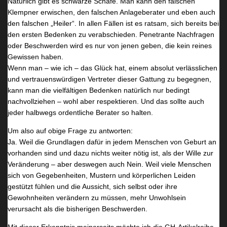
Natürlich gibt es schwarze Schafe. Man kann den falschen
Klempner erwischen, den falschen Anlageberater und eben auch
den falschen „Heiler“. In allen Fällen ist es ratsam, sich bereits bei
den ersten Bedenken zu verabschieden. Penetrante Nachfragen
oder Beschwerden wird es nur von jenen geben, die kein reines
Gewissen haben.
Wenn man – wie ich – das Glück hat, einem absolut verlässlichen
und vertrauenswürdigen Vertreter dieser Gattung zu begegnen,
kann man die vielfältigen Bedenken natürlich nur bedingt
nachvollziehen – wohl aber respektieren. Und das sollte auch
jeder halbwegs ordentliche Berater so halten.
Um also auf obige Frage zu antworten:
Ja. Weil die Grundlagen dafür in jedem Menschen von Geburt an
vorhanden sind und dazu nichts weiter nötig ist, als der Wille zur
Veränderung – aber deswegen auch Nein. Weil viele Menschen
sich von Gegebenheiten, Mustern und körperlichen Leiden
gestützt fühlen und die Aussicht, sich selbst oder ihre
Gewohnheiten verändern zu müssen, mehr Unwohlsein
verursacht als die bisherigen Beschwerden.