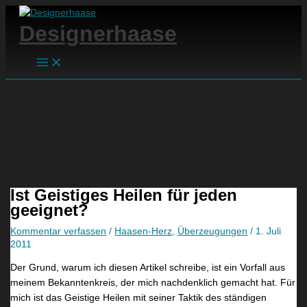
Main
Zum
Hier
Name*
E-
Website
Suchen
A
E
D
Menu
Inhalt
eingeben…
Mail-
Designerhaase
u
i
i
springen
Adresse*
f
n
e
e
D
s
i
r
e
n
a
L
g
c
a
u
h
m
t
e
p
e
f
e
Ist Geistiges Heilen für jeden
s
ü
n
geeignet?
N
r
g
e
m
i
Kommentar verfassen
/
Haasen-Herz
,
Überzeugungen
/
1. Juli
2011
u
e
b
Der Grund, warum ich diesen Artikel schreibe, ist ein Vorfall aus
e
i
t
meinem Bekanntenkreis, der mich nachdenklich gemacht hat. Für
s
n
e
mich ist das Geistige Heilen mit seiner Taktik des ständigen
!
W
s