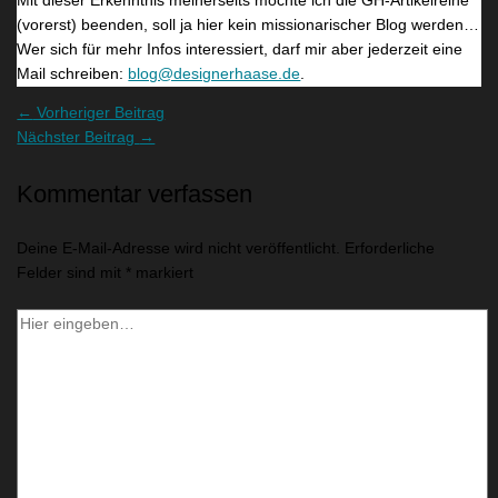
Mit dieser Erkenntnis meinerseits möchte ich die GH-Artikelreihe
(vorerst) beenden, soll ja hier kein missionarischer Blog werden…
Wer sich für mehr Infos interessiert, darf mir aber jederzeit eine
Mail schreiben:
blog@designerhaase.de
.
←
Vorheriger Beitrag
Nächster Beitrag
→
Kommentar verfassen
Deine E-Mail-Adresse wird nicht veröffentlicht.
Erforderliche
Felder sind mit
*
markiert