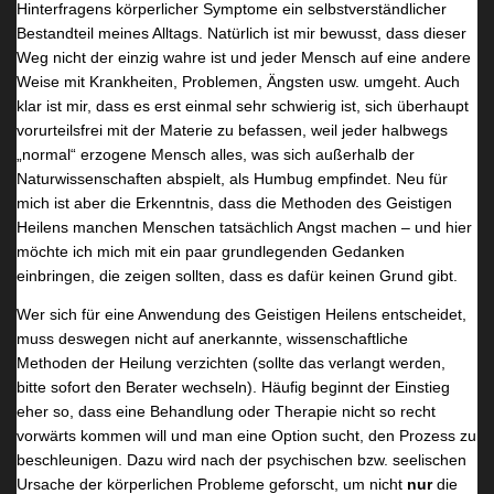
Hinterfragens körperlicher Symptome ein selbstverständlicher
o
n
Bestandteil meines Alltags. Natürlich ist mir bewusst, dass dieser
h
u
Weg nicht der einzig wahre ist und jeder Mensch auf eine andere
Weise mit Krankheiten, Problemen, Ängsten usw. umgeht. Auch
n
r
klar ist mir, dass es erst einmal sehr schwierig ist, sich überhaupt
z
e
vorurteilsfrei mit der Materie zu befassen, weil jeder halbwegs
i
i
„normal“ erzogene Mensch alles, was sich außerhalb der
m
n
Naturwissenschaften abspielt, als Humbug empfindet. Neu für
mich ist aber die Erkenntnis, dass die Methoden des Geistigen
m
m
Heilens manchen Menschen tatsächlich Angst machen – und hier
e
a
möchte ich mich mit ein paar grundlegenden Gedanken
r
l
einbringen, die zeigen sollten, dass es dafür keinen Grund gibt.
Wer sich für eine Anwendung des Geistigen Heilens entscheidet,
muss deswegen nicht auf anerkannte, wissenschaftliche
Methoden der Heilung verzichten (sollte das verlangt werden,
bitte sofort den Berater wechseln). Häufig beginnt der Einstieg
eher so, dass eine Behandlung oder Therapie nicht so recht
vorwärts kommen will und man eine Option sucht, den Prozess zu
beschleunigen. Dazu wird nach der psychischen bzw. seelischen
Ursache der körperlichen Probleme geforscht, um nicht
nur
die