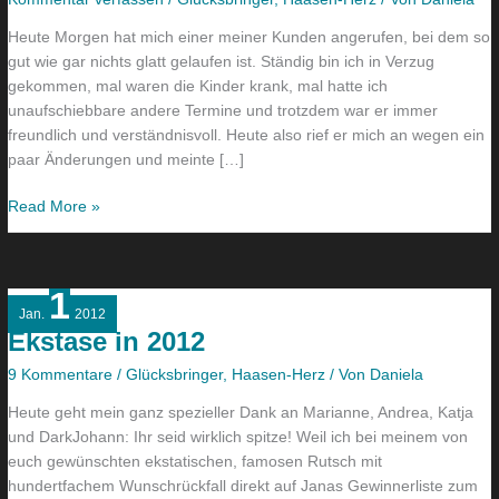
Heute Morgen hat mich einer meiner Kunden angerufen, bei dem so
gut wie gar nichts glatt gelaufen ist. Ständig bin ich in Verzug
gekommen, mal waren die Kinder krank, mal hatte ich
unaufschiebbare andere Termine und trotzdem war er immer
freundlich und verständnisvoll. Heute also rief er mich an wegen ein
paar Änderungen und meinte […]
Read More »
1
Ekstase
Jan.
2012
in
Ekstase in 2012
2012
9 Kommentare
/
Glücksbringer
,
Haasen-Herz
/ Von
Daniela
Heute geht mein ganz spezieller Dank an Marianne, Andrea, Katja
und DarkJohann: Ihr seid wirklich spitze! Weil ich bei meinem von
euch gewünschten ekstatischen, famosen Rutsch mit
hundertfachem Wunschrückfall direkt auf Janas Gewinnerliste zum