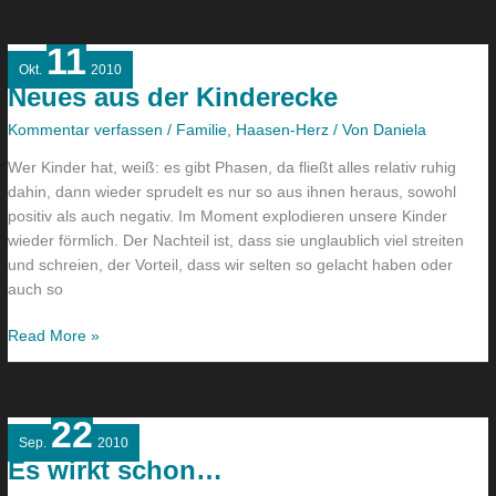
11
Neues
Okt.
2010
aus
Neues aus der Kinderecke
der
Kinderecke
Kommentar verfassen
/
Familie
,
Haasen-Herz
/ Von
Daniela
Wer Kinder hat, weiß: es gibt Phasen, da fließt alles relativ ruhig
dahin, dann wieder sprudelt es nur so aus ihnen heraus, sowohl
positiv als auch negativ. Im Moment explodieren unsere Kinder
wieder förmlich. Der Nachteil ist, dass sie unglaublich viel streiten
und schreien, der Vorteil, dass wir selten so gelacht haben oder
auch so
Read More »
22
Es
Sep.
2010
wirkt
Es wirkt schon…
schon…