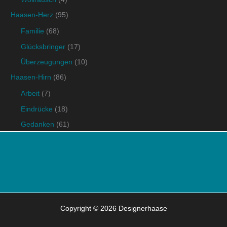
Haasen-Herz
(95)
Familie
(68)
Glücksbringer
(17)
Überzeugungen
(10)
Haasen-Hirn
(86)
Arbeit
(7)
Eindrücke
(18)
Gedanken
(61)
Copyright © 2026 Designerhaase