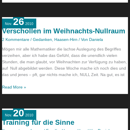
26
Verschollen
Nov.
2010
im
Verschollen im Weihnachts-Nullraum
Weihnachts-
Nullraum
2 Kommentare
/
Gedanken
,
Haasen-Hirn
/ Von
Daniela
Mögen mir alle Mathematiker die lachse Auslegung des Begriffes
verzeihen, aber ich habe das Gefühl, dass die unendlich vielen
Stunden, die man glaubt, vor Weihnachten zur Verfügung zu haben,
auf Null abgebildet werden. Diese Woche mache ich noch dies und
das und jenes – pft, gar nichts mache ich, NULL Zeit. Na gut, es ist
Read More »
20
Training
Nov.
2010
für
Training für die Sinne
die