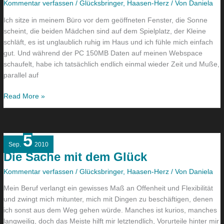
Kommentar verfassen
/
Glücksbringer
,
Haasen-Herz
/ Von
Daniela
Ich sitze in meinem Büro vor dem geöffneten Fenster, die Sonne
scheint, die beiden Mädchen sind auf dem Spielplatz, der Kleine
schläft, es ist unglaublich ruhig im Haus und ich fühle mich einfach
gut. Und während der PC 150MB Daten auf meinen Webspace
schaufelt, habe ich tatsächlich endlich einmal wieder Zeit und Muße,
parallel auf
Read More »
5
Die
Sep.
2010
Sache
Die Sache mit dem Glück
mit
dem
Kommentar verfassen
/
Glücksbringer
,
Haasen-Herz
/ Von
Daniela
Glück
Mein Beruf verlangt ein gewisses Maß an Offenheit und Flexibilität
und zwingt mich mitunter, mich mit Dingen zu beschäftigen, denen
ich sonst aus dem Weg gehen würde. Manches ist kurios, manches
langweilig, doch das Meiste hilft mir letztendlich, Vorurteile hinter mir