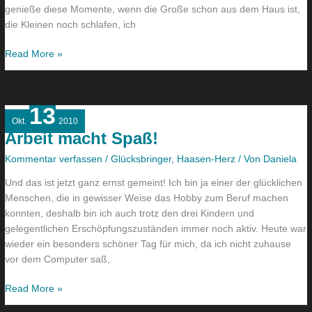
genieße diese Momente, wenn die Große schon aus dem Haus ist,
die Kleinen noch schlafen, ich
Read More »
13
Arbeit
Okt.
2010
macht
Arbeit macht Spaß!
Spaß!
Kommentar verfassen
/
Glücksbringer
,
Haasen-Herz
/ Von
Daniela
Und das ist jetzt ganz ernst gemeint! Ich bin ja einer der glücklichen
Menschen, die in gewisser Weise das Hobby zum Beruf machen
konnten, deshalb bin ich auch trotz den drei Kindern und
gelegentlichen Erschöpfungszuständen immer noch aktiv. Heute war
wieder ein besonders schöner Tag für mich, da ich nicht zuhause
vor dem Computer saß,
Read More »