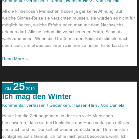
Sinne
Kommentar verfassen
/
Familie
,
Haasen-Herz
/ Von
Daniela
All die kinderlosen Menschen haben ja gar keine Ahnung, auf
welche Sinnes-Reize sie verzichten müssen, sie würden es nicht für
möglich halten, welche Erfahrungen man mit dem Nachwuchs
erleben darf. Alleine schon die verschiedenen Arten, Schmutz
wahrzunehmen: Wenn die Große mit den Spielplatzstiefeln nach
oben läuft, um etwas aus ihrem Zimmer zu holen, hinterlässt sie
Read More »
25
Ich
Okt.
2010
mag
Ich mag den Winter
den
Winter
Kommentar verfassen
/
Gedanken
,
Haasen-Hirn
/ Von
Daniela
Heute hat die Zeit begonnen, in der sich viele Menschen
beschweren, dass sie bei Dunkelheit das Haus verlassen müssen
und auch erst bei Dunkelheit wieder zurückkehren. Den meisten
schlägt es auf’s Gemüt, ich fühle mich jetzt besonders wohl. Ich