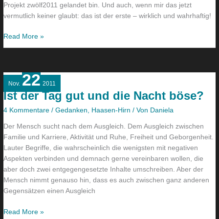
Projekt zwölf2011 gelandet bin. Und auch, wenn mir das jetzt
vermutlich keiner glaubt: das ist der erste – wirklich und wahrhaftig!
Read More »
22
Ist
Nov.
2011
der
Ist der Tag gut und die Nacht böse?
Tag
gut
4 Kommentare
/
Gedanken
,
Haasen-Hirn
/ Von
Daniela
und
Der Mensch sucht nach dem Ausgleich. Dem Ausgleich zwischen
die
Familie und Karriere, Aktivität und Ruhe, Freiheit und Geborgenheit.
Nacht
Lauter Begriffe, die wahrscheinlich die wenigsten mit negativen
böse?
Aspekten verbinden und demnach gerne vereinbaren wollen, die
aber doch zwei entgegengesetzte Inhalte umschreiben. Aber der
Mensch nimmt genauso hin, dass es auch zwischen ganz anderen
Gegensätzen einen Ausgleich
Read More »