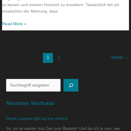
zu lassen und meinen Horizont zu erweitern. Tatsächlich bin ich
inzwischen der Meinung, dass
Read More »
1
2
Weiter
→
Neuester Wortsalat
Diese Lampen gibt es nur einmal
So, es ist wieder mal Zeit zum Basteln! Und da ich ja nun, wie