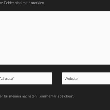
he Felder sind mit
*
markiert
Website
er für meinen nächsten Kommentar speichern.