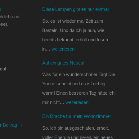
e
s
n
s
Diese Lampen gibt es nur einmal
s
!
W
rklich und
So, es ist wieder mal Zeit zum
n
o
ose).
Basteln! Und da ich ja nun, wie
u
h
bereits bekannt, erholt und frisch
r
n
in…
weiterlesen
e
z
i
i
Auf ein gutes Neues!
mal
n
m
Was für ein wunderschöner Tag! Die
m
m
Sonne scheint und es ist richtig
a
e
warm! Einen besseren Tag hätte ich
l
r
mir nicht…
weiterlesen
Ein Drache für mein Wohnzimmer
r Beitrag
→
So, ich bin ausgeschlafen, erholt,
voller Energie und bereit, ein neues