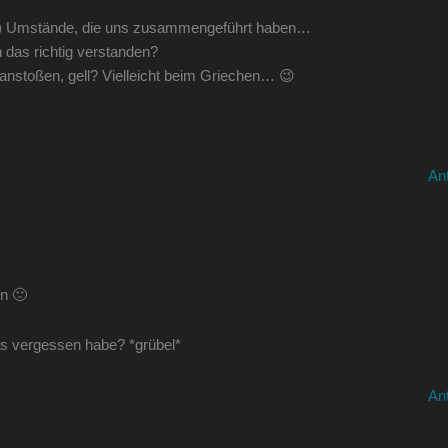
ke: ) Umstände, die uns zusammengeführt haben…
das richtig verstanden?
anstoßen, gell? Vielleicht beim Griechen… 😉
An
en 🙁
as vergessen habe? *grübel*
An