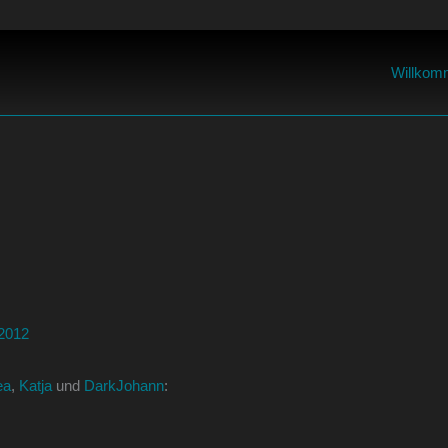
Willkom
 2012
ea
,
Katja
und
DarkJohann
: