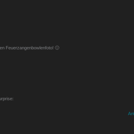
n Feuerzangenbowlenfoto! 🙂
rprise:
An