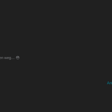
hen weg… 😳
An