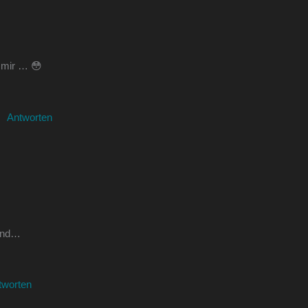
t mir … 😳
Antworten
Land…
tworten