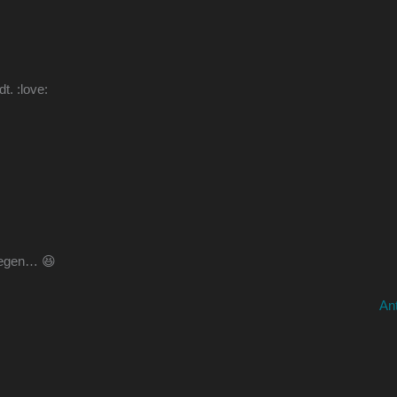
t. :love:
riegen… 😆
An