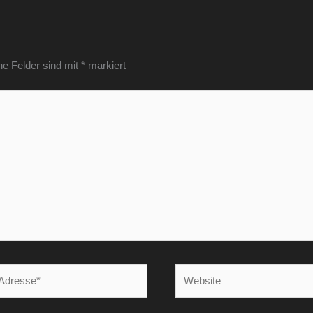
he Felder sind mit
*
markiert
Website