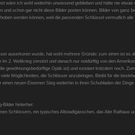
t wäre ich wohl weiterhin unwissend geblieben und hätte nie etwas 
en und schon gar nicht diese Bilder posten können. Bilder von ganz 
hoben werden können, weil die passenden Schlüssel vermutlich alle 
ser auserkoren wurde, hat wohl mehrere Gründe: zum einen ist es d
im 2. Weltkrieg zerstört und danach nur notdürftig von den Amerikan
ie gewöhnungsbedürftige Optik ist) und existiert trotzdem noch. Zu
 viele Möglichkeiten, die Schlösser anzubringen. Bleibt für die beste
einen neuen Eisernen Steg weiterhin in ihren Schubladen der Dinge 
-Bilder hinterher:
einen Schlössern, ein typisches Altstadtgässchen, das Alte Rathaus 