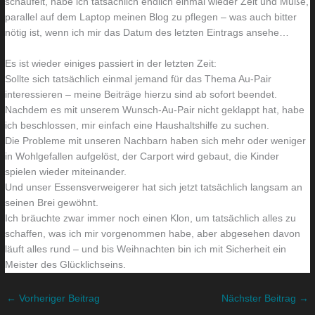
schaufelt, habe ich tatsächlich endlich einmal wieder Zeit und Muße,
o
n
parallel auf dem Laptop meinen Blog zu pflegen – was auch bitter
nötig ist, wenn ich mir das Datum des letzten Eintrags ansehe…
h
u
n
r
Es ist wieder einiges passiert in der letzten Zeit:
z
e
Sollte sich tatsächlich einmal jemand für das Thema Au-Pair
i
i
interessieren – meine Beiträge hierzu sind ab sofort beendet.
Nachdem es mit unserem Wunsch-Au-Pair nicht geklappt hat, habe
m
n
ich beschlossen, mir einfach eine Haushaltshilfe zu suchen.
m
m
Die Probleme mit unseren Nachbarn haben sich mehr oder weniger
e
a
in Wohlgefallen aufgelöst, der Carport wird gebaut, die Kinder
r
l
spielen wieder miteinander.
Und unser Essensverweigerer hat sich jetzt tatsächlich langsam an
seinen Brei gewöhnt.
Ich bräuchte zwar immer noch einen Klon, um tatsächlich alles zu
schaffen, was ich mir vorgenommen habe, aber abgesehen davon
läuft alles rund – und bis Weihnachten bin ich mit Sicherheit ein
Meister des Glücklichseins.
←
Vorheriger Beitrag
Nächster Beitrag
→