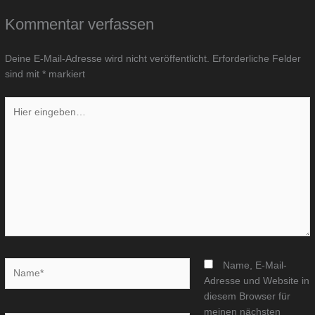
Kommentar verfassen
Deine E-Mail-Adresse wird nicht veröffentlicht.
Erforderliche Felder
sind mit
*
markiert
Hier
eingeben…
Name*
Name, E-Mail-
Adresse und Website in
diesem Browser für
meinen nächsten