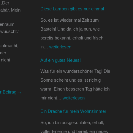
 „Der
e
s
n
Diese Lampen gibt es nur einmal
labär. Mein
s
!
W
So, es ist wieder mal Zeit zum
n
o
ebenraum
Basteln! Und da ich ja nun, wie
 wuuscht.“
u
h
bereits bekannt, erholt und frisch
r
n
 aufmacht,
in…
weiterlesen
e
z
 der
i
i
 nicht
Auf ein gutes Neues!
n
m
Was für ein wunderschöner Tag! Die
m
m
Sonne scheint und es ist richtig
a
e
warm! Einen besseren Tag hätte ich
r Beitrag
→
l
r
mir nicht…
weiterlesen
Ein Drache für mein Wohnzimmer
So, ich bin ausgeschlafen, erholt,
voller Energie und bereit, ein neues