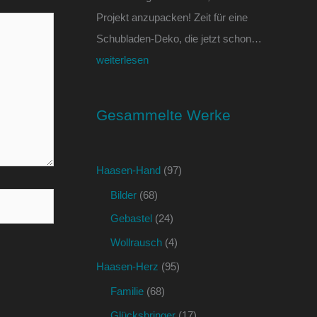
Projekt anzupacken! Zeit für eine
Schubladen-Deko, die jetzt schon…
weiterlesen
Gesammelte Werke
Haasen-Hand
(97)
Bilder
(68)
Gebastel
(24)
Wollrausch
(4)
Haasen-Herz
(95)
Familie
(68)
Glücksbringer
(17)