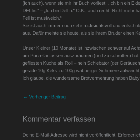
(ich auch), wenn sie mir ihr Buch vorliest: „Ich bin ein E
DELfin.“ – „Ich bin Delfin.“ O.K., auch recht. Nicht mehr h
Fell ist musiweich.“
Sie ist auch immer noch sehr rücksichtsvoll und entschul
aus. Dafür meinte sie heute, als sie ihrem Bruder einen K
Unser Kleiner (10 Monate) ist inzwischen schwer auf Ac
um Porzellantassen auszuräumen (und zu schrotten) hat er
gefliesten Küche als Roll – nein Schiebator (der Geräusc
gerade 10g Keks zu 100g wabbeliger Schmiere aufweicht 
Ich glaube, die wundersame Brotvermehrung haben Baby
←
Vorheriger Beitrag
Kommentar verfassen
Deine E-Mail-Adresse wird nicht veröffentlicht.
Erforderlic