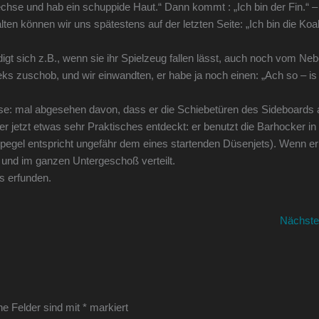
idechse und hab ein schuppide Haut.“ Dann kommt : „Ich bin der Fin.“ –
alten können wir uns spätestens auf der letzten Seite: „Ich bin die Koa
digt sich z.B., wenn sie ihr Spielzeug fallen lässt, auch noch vom N
eks zuschob, und wir einwandten, er habe ja noch einen: „Ach so – is
hse: mal abgesehen davon, dass er die Schiebetüren des Sideboards
 jetzt etwas sehr Praktisches entdeckt: er benutzt die Barhocker in
hpegel entspricht ungefähr dem eines startenden Düsenjets). Wenn er
und im ganzen Untergeschoß verteilt.
s erfunden.
Nächste
he Felder sind mit
*
markiert