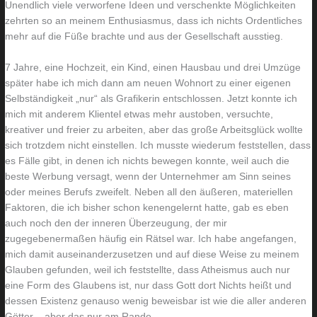
Unendlich viele verworfene Ideen und verschenkte Möglichkeiten
zehrten so an meinem Enthusiasmus, dass ich nichts Ordentliches
mehr auf die Füße brachte und aus der Gesellschaft ausstieg.
7 Jahre, eine Hochzeit, ein Kind, einen Hausbau und drei Umzüge
später habe ich mich dann am neuen Wohnort zu einer eigenen
Selbständigkeit „nur“ als Grafikerin entschlossen. Jetzt konnte ich
mich mit anderem Klientel etwas mehr austoben, versuchte,
kreativer und freier zu arbeiten, aber das große Arbeitsglück wollte
sich trotzdem nicht einstellen. Ich musste wiederum feststellen, dass
es Fälle gibt, in denen ich nichts bewegen konnte, weil auch die
beste Werbung versagt, wenn der Unternehmer am Sinn seines
oder meines Berufs zweifelt. Neben all den äußeren, materiellen
Faktoren, die ich bisher schon kenengelernt hatte, gab es eben
auch noch den der inneren Überzeugung, der mir
zugegebenermaßen häufig ein Rätsel war. Ich habe angefangen,
mich damit auseinanderzusetzen und auf diese Weise zu meinem
Glauben gefunden, weil ich feststellte, dass Atheismus auch nur
eine Form des Glaubens ist, nur dass Gott dort Nichts heißt und
dessen Existenz genauso wenig beweisbar ist wie die aller anderen
Götter – aber das nur am Rande.