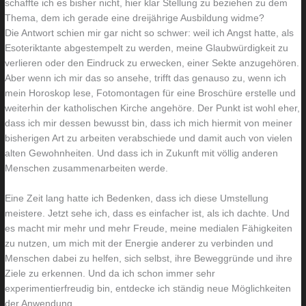
schaffte ich es bisher nicht, hier klar Stellung zu beziehen zu dem
Thema, dem ich gerade eine dreijährige Ausbildung widme?
Die Antwort schien mir gar nicht so schwer: weil ich Angst hatte, als
Esoteriktante abgestempelt zu werden, meine Glaubwürdigkeit zu
verlieren oder den Eindruck zu erwecken, einer Sekte anzugehören.
Aber wenn ich mir das so ansehe, trifft das genauso zu, wenn ich
mein Horoskop lese, Fotomontagen für eine Broschüre erstelle und
weiterhin der katholischen Kirche angehöre. Der Punkt ist wohl eher,
dass ich mir dessen bewusst bin, dass ich mich hiermit von meiner
bisherigen Art zu arbeiten verabschiede und damit auch von vielen
alten Gewohnheiten. Und dass ich in Zukunft mit völlig anderen
Menschen zusammenarbeiten werde.
Eine Zeit lang hatte ich Bedenken, dass ich diese Umstellung
meistere. Jetzt sehe ich, dass es einfacher ist, als ich dachte. Und
es macht mir mehr und mehr Freude, meine medialen Fähigkeiten
zu nutzen, um mich mit der Energie anderer zu verbinden und
Menschen dabei zu helfen, sich selbst, ihre Beweggründe und ihre
Ziele zu erkennen. Und da ich schon immer sehr
experimentierfreudig bin, entdecke ich ständig neue Möglichkeiten
der Anwendung.