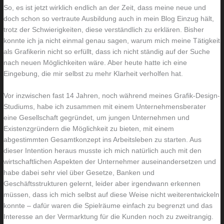
So, es ist jetzt wirklich endlich an der Zeit, dass meine neue und
o
n
doch schon so vertraute Ausbildung auch in mein Blog Einzug hält,
h
u
trotz der Schwierigkeiten, diese verständlich zu erklären. Bisher
n
r
konnte ich ja nicht einmal genau sagen, warum mich meine Tätigkeit
als Grafikerin nicht so erfüllt, dass ich nicht ständig auf der Suche
z
e
nach neuen Möglichkeiten wäre. Aber heute hatte ich eine
i
i
Eingebung, die mir selbst zu mehr Klarheit verholfen hat.
m
n
m
m
Vor inzwischen fast 14 Jahren, noch während meines Grafik-Design-
e
a
Studiums, habe ich zusammen mit einem Unternehmensberater
eine Gesellschaft gegründet, um jungen Unternehmen und
r
l
Existenzgründern die Möglichkeit zu bieten, mit einem
abgestimmten Gesamtkonzept ins Arbeitsleben zu starten. Aus
dieser Intention heraus musste ich mich natürlich auch mit den
wirtschaftlichen Aspekten der Unternehmer auseinandersetzen und
habe dabei sehr viel über Gesetze, Banken und
Geschäftsstrukturen gelernt, leider aber irgendwann erkennen
müssen, dass ich mich selbst auf diese Weise nicht weiterentwickeln
konnte – dafür waren die Spielräume einfach zu begrenzt und das
Interesse an der Vermarktung für die Kunden noch zu zweitrangig.