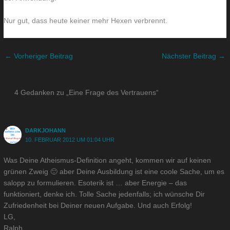
Nur gut, dass heute keiner mehr Hexen verbrennt.
←
Vorheriger Beitrag
Nächster Beitrag
→
4 Gedanken zu „Eine Frage des Vertrauens“
DARKJOHANN
10. FEBRUAR 2012 UM 01:04 UHR
Was Deine Atheismus-Definition angeht, kommen wir auf keinen
grünen Zweig 🙂 aber Deine Ausbildung ist eine coole Sache, um es
salopp zu formulieren. Esoterik ist … aber Energie – das
funktioniert, denke ich. Tolle Sache jedenfalls; ich wünsche Dir
Zufriedenheit bei Deiner neuen Aufgabe. Und auch Erfolg!
LG,
Ralph