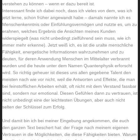
verstehen zu können – wenn er dazu bereit ist.
Interessant finde ich dabei noch, dass ich vieles von dem, was ich
jetzt lerne, schon früher angewandt habe – damals nannte ich es
Menschenkenntnis oder Einfühlungsvermögen und nutzte es, um zu
erahnen, welches Ergebnis die Ansichten meines Kunden
widerspiegelt (was nicht unbedingt zielführend sein muss, wie ich
immer mehr erkenne). Jetzt weiß ich, es ist die uralte menschliche
Fähigkeit, energetische Informationen wahrzunehmen und zu
deuten, für deren Anwendung Menschen im Mittelalter verbrannt
wurden und die heute unter dem Namen Quantenphysik erforscht
wird. So richtig geheuer ist dieses uns allen gegebene Talent den
meisten nach wie vor nicht, weil die Antworten und Effekte, die man
bei feinstofflichen Arbeiten erhält, oft nicht mit dem Verstand fassbar
sind, sondern nur emotional. Diesen Gefühlen dann zu vertrauen, ist
nicht unbedingt eine der leichtesten Übungen, aber auch nicht
selten der Schlüssel zum Erfolg.
Und damit bin ich bei meiner Eingebung angekommen, die euch
den ganzen Text beschert hat: der Frage nach meinem eigenen
Vertrauen in die Möglichkeiten, die diese Fähigkeiten bieten. Warum