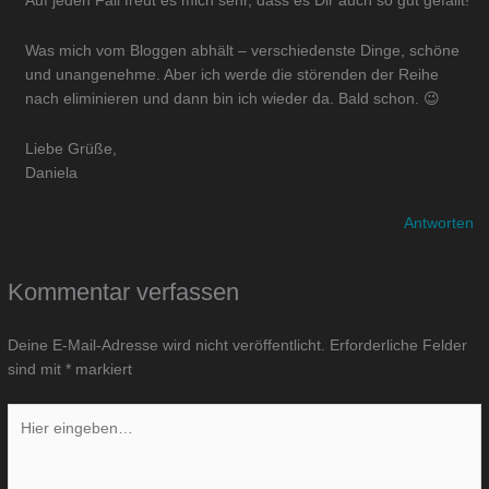
Auf jeden Fall freut es mich sehr, dass es Dir auch so gut gefällt!
Was mich vom Bloggen abhält – verschiedenste Dinge, schöne
und unangenehme. Aber ich werde die störenden der Reihe
nach eliminieren und dann bin ich wieder da. Bald schon. 😉
Liebe Grüße,
Daniela
Antworten
Kommentar verfassen
Deine E-Mail-Adresse wird nicht veröffentlicht.
Erforderliche Felder
sind mit
*
markiert
Hier
eingeben…