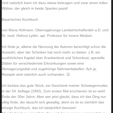
Und natürlich kann ich dazu etwas beitragen und zwar einen tollen
o
n
Wälzer, der gleich in beide Sparten passt!
h
u
Bayerisches Kochbuch
n
r
z
e
von Maria Hofmann, Oberregierungs-Landwirtschaftsrätin a.D. und
i
i
Dr. med. Helmut Lydtin, apl. Professor für innere Medizin.
m
n
Ich finde ja, alleine die Nennung der Autoren berechtigt schon die
m
m
Auswahl, aber der Schinken hat noch mehr zu bieten: z.B. ein
e
a
ausführliches Kapitel über Krankenkost und Schonkost, spezielle
r
l
Diäten für verschiedenste Erkrankungen sowie eine
Abmagerungsdiät und zugehörige Nährwerttabellen. Ach ja,
Rezepte sind natürlich auch vorhanden. 😉
Ich besitze das gute Stück, ein Geschenk meiner Schwiegermutter,
in der 54. Auflage (1992). Zum ersten Mal erschienen ist es wohl
Ende der 30er Jahre. Aber wer jetzt glaubt, dass ich das Ding nur
ulkig finde, der täuscht sich gewaltig, denn es ist so ziemlich das
einzige Kochbuch, das ich tatsächlich benutze!