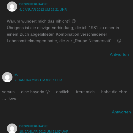
DESIGNERHAASE
4. JANUAR 2012 UM 23:21 UHR
Warum wundert mich das nihicht? 😉
Übrigens ist die einzige Verbindung, die ich 1981 zu einer in
einem Buch abgebildeten Kombination verschiedener
Lebensmittelmengen hatte, die zur „Raupe Nimmersatt“… 😛
Antworten
M.
7. JANUAR 2012 UM 00:37 UHR
servus … eine bayerin 🙂 … endlich … freut mich … habe die ehre
… :love:
Antworten
DESIGNERHAASE
10. JANUAR 2012 UM 21:07 UHR