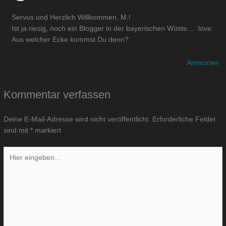
Servus und Herzlich Willkommen, M.!
Ist ja riesig, noch ein Blogger in der bayerischen Wüste… :love:
Aus welcher Ecke kommst Du denn?
Antworten
Kommentar verfassen
Deine E-Mail-Adresse wird nicht veröffentlicht.
Erforderliche Felder
sind mit
*
markiert
Hier
eingeben…