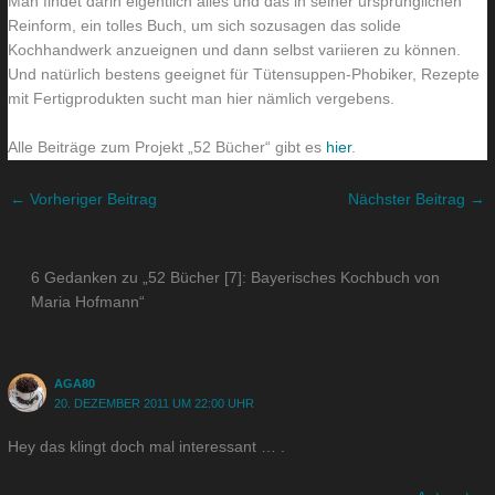
Man findet darin eigentlich alles und das in seiner ursprünglichen
Reinform, ein tolles Buch, um sich sozusagen das solide
Kochhandwerk anzueignen und dann selbst variieren zu können.
Und natürlich bestens geeignet für Tütensuppen-Phobiker, Rezepte
mit Fertigprodukten sucht man hier nämlich vergebens.
Alle Beiträge zum Projekt „52 Bücher“ gibt es
hier
.
←
Vorheriger Beitrag
Nächster Beitrag
→
6 Gedanken zu „52 Bücher [7]: Bayerisches Kochbuch von
Maria Hofmann“
AGA80
20. DEZEMBER 2011 UM 22:00 UHR
Hey das klingt doch mal interessant … .