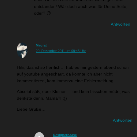
entstanden! Wär doch auch was für Deine Seite,
oder? 😉
Antworten
Magrat
20. Dezember 2011 um 09:45 Uhr
Hihi, das ist so herrlich… hab es mir gestern abend schon
auf youtube angeschaut, da konnte ich aber nicht
kommentieren, kam immerzu eine Fehlermeldung…
Absolut süß, euer Kleiner…. und kein bisschen müde, was
denkste denn, Mama?! ;))
Liebe Grüße…
Antworten
Designerhaase