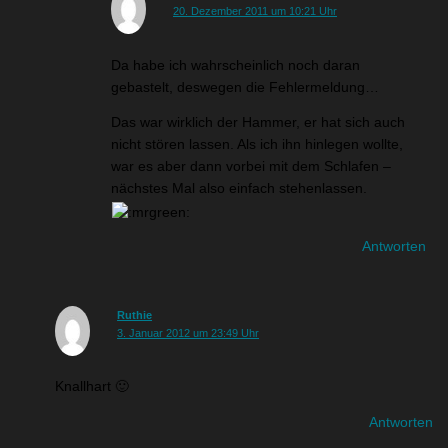
20. Dezember 2011 um 10:21 Uhr
Da habe ich wahrscheinlich noch daran
gebastelt, deswegen die Fehlermeldung…
Das war wirklich der Hammer, er hat sich auch
nicht stören lassen. Als ich ihn hinlegen wollte,
war es aber dann vorbei mit dem Schlafen –
nächstes Mal also einfach stehenlassen.
Antworten
Ruthie
3. Januar 2012 um 23:49 Uhr
Knallhart 🙂
Antworten