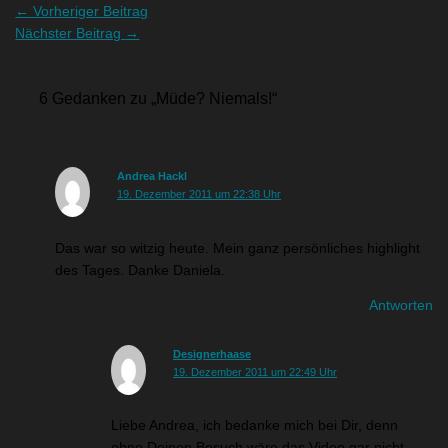
←
Vorheriger Beitrag
Nächster Beitrag
→
6 Gedanken zu „Müde? Niemals!“
Andrea Hackl
19. Dezember 2011 um 22:38 Uhr
Das war so witzig heute. Mein ganz persönliches highlight
des Tages. Danke Daniela.
Antworten
Designerhaase
19. Dezember 2011 um 22:49 Uhr
Liebe Andrea, ich bedanke mich bei Dir, denn
ohne Deinen Besuch wäre das Video gar nicht