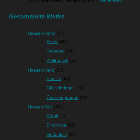
Schubladen-Deko, die jetzt schon…
weiterlesen
Gesammelte Werke
Haasen-Hand
(97)
Bilder
(68)
Gebastel
(24)
Wollrausch
(4)
Haasen-Herz
(95)
Familie
(68)
Glücksbringer
(17)
Überzeugungen
(10)
Haasen-Hirn
(86)
Arbeit
(7)
Eindrücke
(18)
Gedanken
(61)