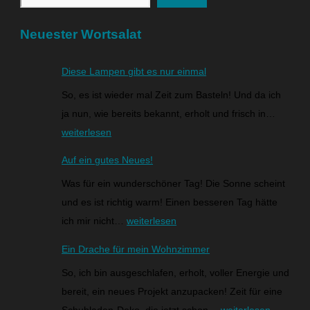
Neuester Wortsalat
Diese Lampen gibt es nur einmal
So, es ist wieder mal Zeit zum Basteln! Und da ich
ja nun, wie bereits bekannt, erholt und frisch in…
weiterlesen
Auf ein gutes Neues!
Was für ein wunderschöner Tag! Die Sonne scheint
und es ist richtig warm! Einen besseren Tag hätte
ich mir nicht…
weiterlesen
Ein Drache für mein Wohnzimmer
So, ich bin ausgeschlafen, erholt, voller Energie und
bereit, ein neues Projekt anzupacken! Zeit für eine