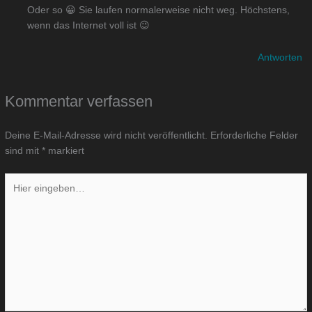
Oder so 😀 Sie laufen normalerweise nicht weg. Höchstens,
wenn das Internet voll ist 😉
Antworten
Kommentar verfassen
Deine E-Mail-Adresse wird nicht veröffentlicht.
Erforderliche Felder
sind mit
*
markiert
Hier
eingeben…