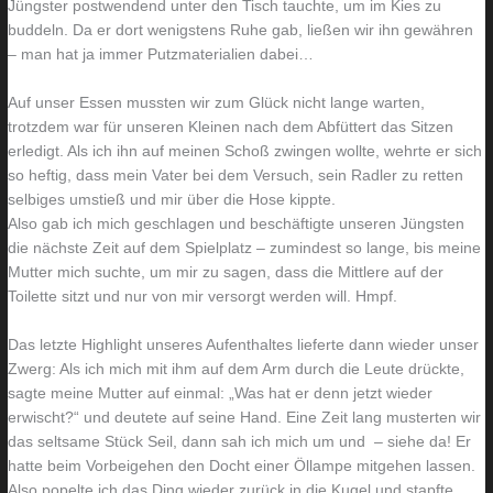
Jüngster postwendend unter den Tisch tauchte, um im Kies zu
o
n
buddeln. Da er dort wenigstens Ruhe gab, ließen wir ihn gewähren
– man hat ja immer Putzmaterialien dabei…
h
u
n
r
Auf unser Essen mussten wir zum Glück nicht lange warten,
z
e
trotzdem war für unseren Kleinen nach dem Abfüttert das Sitzen
i
i
erledigt. Als ich ihn auf meinen Schoß zwingen wollte, wehrte er sich
m
n
so heftig, dass mein Vater bei dem Versuch, sein Radler zu retten
selbiges umstieß und mir über die Hose kippte.
m
m
Also gab ich mich geschlagen und beschäftigte unseren Jüngsten
e
a
die nächste Zeit auf dem Spielplatz – zumindest so lange, bis meine
r
l
Mutter mich suchte, um mir zu sagen, dass die Mittlere auf der
Toilette sitzt und nur von mir versorgt werden will. Hmpf.
Das letzte Highlight unseres Aufenthaltes lieferte dann wieder unser
Zwerg: Als ich mich mit ihm auf dem Arm durch die Leute drückte,
sagte meine Mutter auf einmal: „Was hat er denn jetzt wieder
erwischt?“ und deutete auf seine Hand. Eine Zeit lang musterten wir
das seltsame Stück Seil, dann sah ich mich um und – siehe da! Er
hatte beim Vorbeigehen den Docht einer Öllampe mitgehen lassen.
Also popelte ich das Ding wieder zurück in die Kugel und stapfte