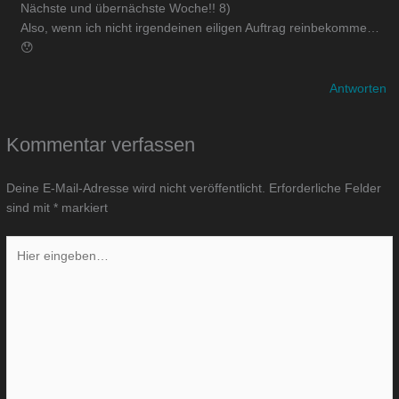
Nächste und übernächste Woche!! 8)
Also, wenn ich nicht irgendeinen eiligen Auftrag reinbekomme…
😯
Antworten
Kommentar verfassen
Deine E-Mail-Adresse wird nicht veröffentlicht.
Erforderliche Felder
sind mit
*
markiert
Hier
eingeben…