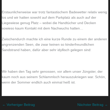
o
n
Erstaunlicherweise war trotz fantastischem Badewetter relativ wenig
h
u
los und wir hatten sowohl auf dem Parkplatz als auch auf der
n
r
Liegewiese genug Platz – wobei die Handtücher und Decken
z
e
sowieso kaum Kontakt mit dem Nachwuchs hatten…
i
i
m
n
Zwischendurch machte ich eine kurze Runde zu einem der anderen
angrenzenden Seen, die zwar keinen so kinderfreundlichen
m
m
Sandstrand haben, dafür aber sehr idyllisch gelegen sind:
e
a
r
l
Wir haben den Tag sehr genossen, vor allem unser Jüngster, der
kaum noch aus seinem Schlammloch herauszukriegen war. Schön,
wenn der Sommer endlich auch einmal heiß ist.
←
Vorheriger Beitrag
Nächster Beitrag
→