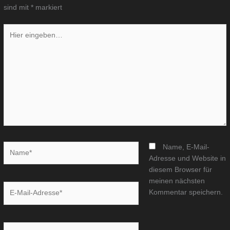
sind mit
*
markiert
Hier
eingeben…
Name*
Name, E-Mail-
Adresse und Website in
diesem Browser für
meinen nächsten
E-
Kommentar speichern.
Mail-
Adresse*
Website