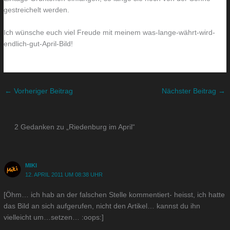
gestreichelt werden.
Ich wünsche euch viel Freude mit meinem was-lange-währt-wird-
endlich-gut-April-Bild!
←
Vorheriger Beitrag
Nächster Beitrag
→
2 Gedanken zu „Riedenburg im April“
MIKI
12. APRIL 2011 UM 08:38 UHR
[Öhm… ich hab an der falschen Stelle kommentiert- heisst, ich hatte
das Bild an sich aufgerufen, nicht den Artikel… kannst du ihn
vielleicht um…setzen… :oops:]