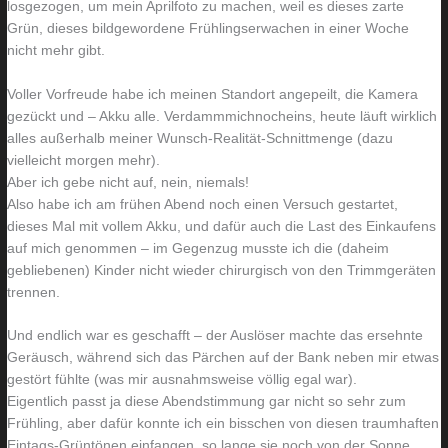
losgezogen, um mein Aprilfoto zu machen, weil es dieses zarte
o
n
Grün, dieses bildgewordene Frühlingserwachen in einer Woche
nicht mehr gibt.
h
u
n
r
Voller Vorfreude habe ich meinen Standort angepeilt, die Kamera
z
e
gezückt und – Akku alle. Verdammmichnocheins, heute läuft wirklich
i
i
alles außerhalb meiner Wunsch-Realität-Schnittmenge (dazu
m
n
vielleicht morgen mehr).
Aber ich gebe nicht auf, nein, niemals!
m
m
Also habe ich am frühen Abend noch einen Versuch gestartet,
e
a
dieses Mal mit vollem Akku, und dafür auch die Last des Einkaufens
r
l
auf mich genommen – im Gegenzug musste ich die (daheim
gebliebenen) Kinder nicht wieder chirurgisch von den Trimmgeräten
trennen.
Und endlich war es geschafft – der Auslöser machte das ersehnte
Geräusch, während sich das Pärchen auf der Bank neben mir etwas
gestört fühlte (was mir ausnahmsweise völlig egal war).
Eigentlich passt ja diese Abendstimmung gar nicht so sehr zum
Frühling, aber dafür konnte ich ein bisschen von diesen traumhaften
Eintags-Grüntönen einfangen, so lange sie noch von der Sonne