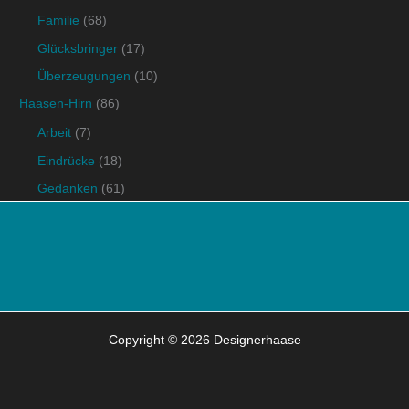
Familie
(68)
Glücksbringer
(17)
Überzeugungen
(10)
Haasen-Hirn
(86)
Arbeit
(7)
Eindrücke
(18)
Gedanken
(61)
Copyright © 2026 Designerhaase