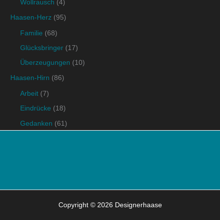
Wollrausch
(4)
Haasen-Herz
(95)
Familie
(68)
Glücksbringer
(17)
Überzeugungen
(10)
Haasen-Hirn
(86)
Arbeit
(7)
Eindrücke
(18)
Gedanken
(61)
Copyright © 2026 Designerhaase