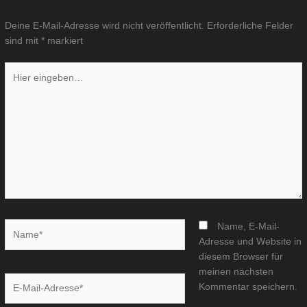
Deine E-Mail-Adresse wird nicht veröffentlicht.
Erforderliche Felder
sind mit
*
markiert
Hier
eingeben…
Name*
Name, E-Mail-
Adresse und Website in
diesem Browser für
meinen nächsten
E-
Kommentar speichern.
Mail-