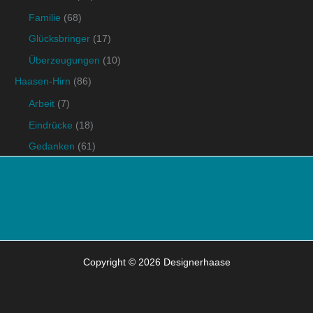
Familie
(68)
Glücksbringer
(17)
Überzeugungen
(10)
Haasen-Hirn
(86)
Arbeit
(7)
Eindrücke
(18)
Gedanken
(61)
Copyright © 2026 Designerhaase