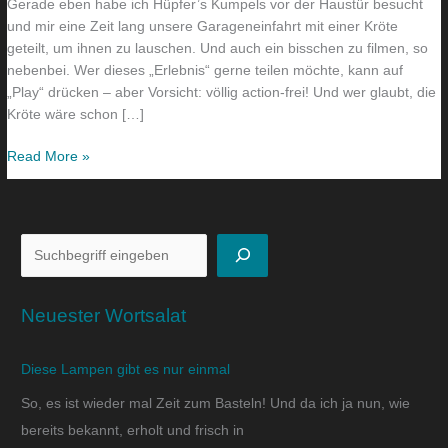
Gerade eben habe ich Hüpfer’s Kumpels vor der Haustür besucht
und mir eine Zeit lang unsere Garageneinfahrt mit einer Kröte
geteilt, um ihnen zu lauschen. Und auch ein bisschen zu filmen, so
nebenbei. Wer dieses „Erlebnis“ gerne teilen möchte, kann auf
„Play“ drücken – aber Vorsicht: völlig action-frei! Und wer glaubt, die
Kröte wäre schon […]
Read More »
Neuester Wortsalat
Diese Lampen gibt es nur einmal
So, es ist wieder mal Zeit zum Basteln! Und da ich ja nun, wie
bereits bekannt, erholt und frisch in