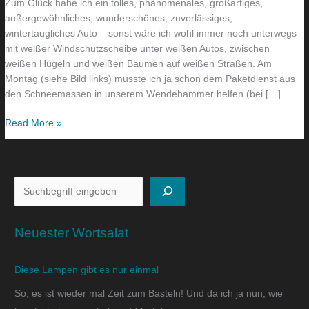
Zum Glück habe ich ein tolles, phänomenales, großartiges,
außergewöhnliches, wunderschönes, zuverlässiges,
wintertaugliches Auto – sonst wäre ich wohl immer noch unterwegs
mit weißer Windschutzscheibe unter weißen Autos, zwischen
weißen Hügeln und weißen Bäumen auf weißen Straßen. Am
Montag (siehe Bild links) musste ich ja schon dem Paketdienst aus
den Schneemassen in unserem Wendehammer helfen (bei […]
Read More »
Neuester Wortsalat
Diese Lampen gibt es nur einmal
So, es ist wieder mal Zeit zum Basteln! Und da ich ja nun, wie