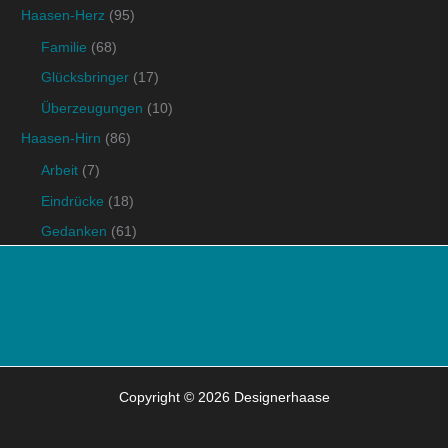
Haasen-Herz
(95)
Familie
(68)
Glücksbringer
(17)
Überzeugungen
(10)
Haasen-Hirn
(86)
Arbeit
(7)
Eindrücke
(18)
Gedanken
(61)
Copyright © 2026 Designerhaase