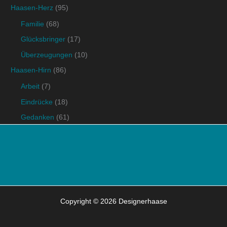
Haasen-Herz
(95)
Familie
(68)
Glücksbringer
(17)
Überzeugungen
(10)
Haasen-Hirn
(86)
Arbeit
(7)
Eindrücke
(18)
Gedanken
(61)
Copyright © 2026 Designerhaase