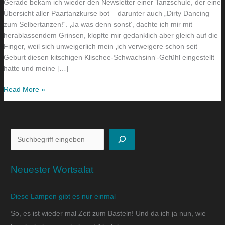
Gerade bekam ich wieder den Newsletter einer Tanzschule, der eine
Übersicht aller Paartanzkurse bot – darunter auch „Dirty Dancing
zum Selbertanzen!“. ‚Ja was denn sonst‘, dachte ich mir mit
herablassendem Grinsen, klopfte mir gedanklich aber gleich auf die
Finger, weil sich unweigerlich mein ‚ich verweigere schon seit
Geburt diesen kitschigen Klischee-Schwachsinn‘-Gefühl eingestellt
hatte und meine […]
Read More »
Neuester Wortsalat
Diese Lampen gibt es nur einmal
So, es ist wieder mal Zeit zum Basteln! Und da ich ja nun, wie