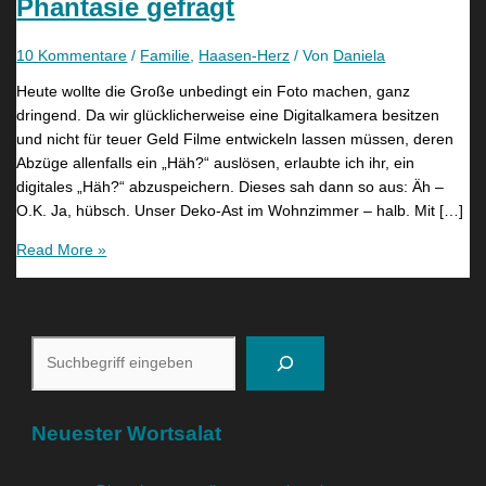
Phantasie gefragt
10 Kommentare
/
Familie
,
Haasen-Herz
/ Von
Daniela
Heute wollte die Große unbedingt ein Foto machen, ganz
dringend. Da wir glücklicherweise eine Digitalkamera besitzen
und nicht für teuer Geld Filme entwickeln lassen müssen, deren
Abzüge allenfalls ein „Häh?“ auslösen, erlaubte ich ihr, ein
digitales „Häh?“ abzuspeichern. Dieses sah dann so aus: Äh –
O.K. Ja, hübsch. Unser Deko-Ast im Wohnzimmer – halb. Mit […]
Read More »
Neuester Wortsalat