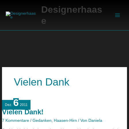
Zum
Suchen
Main
Designerhaas
Inhalt
Men
springen
e
Vielen Dank
6
Vielen
Dez.
2011
Dank!
Vielen Dank!
7 Kommentare
/
Gedanken
,
Haasen-Hirn
/ Von
Daniela