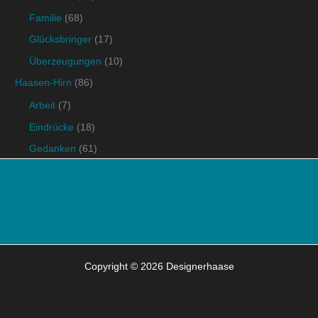
Familie
(68)
Glücksbringer
(17)
Überzeugungen
(10)
Haasen-Hirn
(86)
Arbeit
(7)
Eindrücke
(18)
Gedanken
(61)
Copyright © 2026 Designerhaase