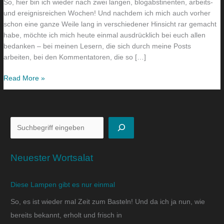
So, hier bin ich wieder nach zwei langen, blogabstinenten, arbeits-
und ereignisreichen Wochen! Und nachdem ich mich auch vorher
schon eine ganze Weile lang in verschiedener Hinsicht rar gemacht
habe, möchte ich mich heute einmal ausdrücklich bei euch allen
bedanken – bei meinen Lesern, die sich durch meine Posts
arbeiten, bei den Kommentatoren, die so […]
Read More »
Neuester Wortsalat
Diese Lampen gibt es nur einmal
So, es ist wieder mal Zeit zum Basteln! Und da ich ja nun, wie
bereits bekannt, erholt und frisch in