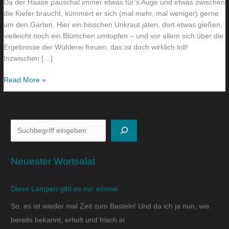
Da der Haase pauschal immer etwas für’s Auge und etwas zwischen
Garten…
die Kiefer braucht, kümmert er sich (mal mehr, mal weniger) gerne
um den Garten. Hier ein bisschen Unkraut jäten, dort etwas gießen,
vielleicht noch ein Blümchen umtopfen – und vor allem sich über die
Ergebnisse der Wühlerei freuen, das ist doch wirklich toll!
Inzwischen […]
Read More »
Neuester Wortsalat
Diese Lampen gibt es nur einmal
So, es ist wieder mal Zeit zum Basteln! Und da ich ja nun, wie
bereits bekannt, erholt und frisch in