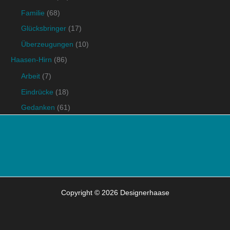
Familie
(68)
Glücksbringer
(17)
Überzeugungen
(10)
Haasen-Hirn
(86)
Arbeit
(7)
Eindrücke
(18)
Gedanken
(61)
Copyright © 2026 Designerhaase