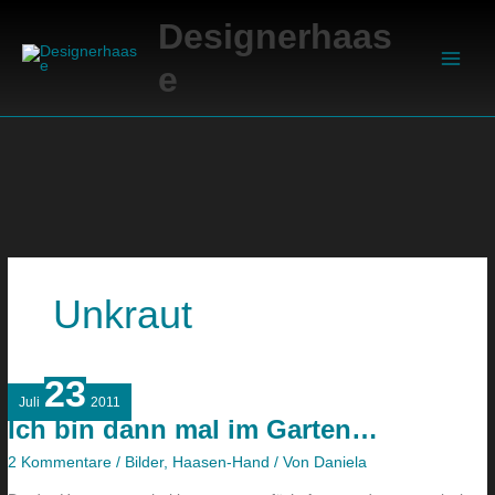
Zum
Suchen
Main
Designerhaas
Inhalt
Men
springen
e
Unkraut
23
Ich
Juli
2011
bin
Ich bin dann mal im Garten…
dann
mal
2 Kommentare
/
Bilder
,
Haasen-Hand
/ Von
Daniela
im