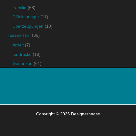
Familie
(68)
Glücksbringer
(17)
Überzeugungen
(10)
Haasen-Hirn
(86)
Arbeit
(7)
Eindrücke
(18)
Gedanken
(61)
Copyright © 2026 Designerhaase