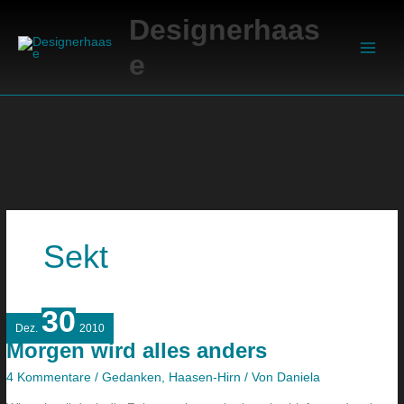
Zum
Suchen
Main
Designerhaas
Inhalt
Men
springen
e
Sekt
30
Morgen
Dez.
2010
wird
Morgen wird alles anders
alles
anders
4 Kommentare
/
Gedanken
,
Haasen-Hirn
/ Von
Daniela