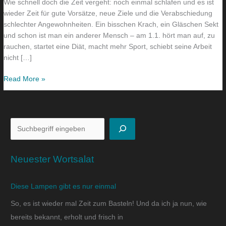
Wie schnell doch die Zeit vergeht: noch einmal schlafen und es ist
wieder Zeit für gute Vorsätze, neue Ziele und die Verabschiedung
schlechter Angewohnheiten. Ein bisschen Krach, ein Gläschen Sekt
und schon ist man ein anderer Mensch – am 1.1. hört man auf, zu
rauchen, startet eine Diät, macht mehr Sport, schiebt seine Arbeit
nicht […]
Read More »
Neuester Wortsalat
Diese Lampen gibt es nur einmal
So, es ist wieder mal Zeit zum Basteln! Und da ich ja nun, wie
bereits bekannt, erholt und frisch in