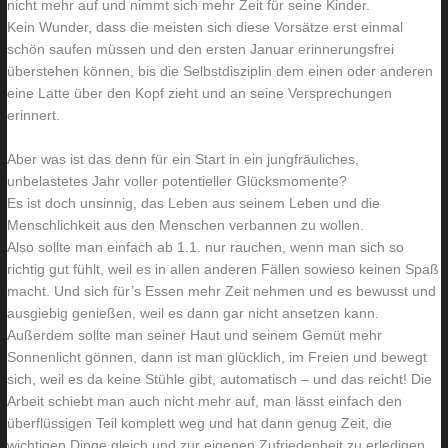
nicht mehr auf und nimmt sich mehr Zeit für seine Kinder.
o
n
Kein Wunder, dass die meisten sich diese Vorsätze erst einmal
schön saufen müssen und den ersten Januar erinnerungsfrei
h
u
überstehen können, bis die Selbstdisziplin dem einen oder anderen
n
r
eine Latte über den Kopf zieht und an seine Versprechungen
z
e
erinnert.
i
i
m
n
Aber was ist das denn für ein Start in ein jungfräuliches,
unbelastetes Jahr voller potentieller Glücksmomente?
m
m
Es ist doch unsinnig, das Leben aus seinem Leben und die
e
a
Menschlichkeit aus den Menschen verbannen zu wollen.
r
l
Also sollte man einfach ab 1.1. nur rauchen, wenn man sich so
richtig gut fühlt, weil es in allen anderen Fällen sowieso keinen Spaß
macht. Und sich für’s Essen mehr Zeit nehmen und es bewusst und
ausgiebig genießen, weil es dann gar nicht ansetzen kann.
Außerdem sollte man seiner Haut und seinem Gemüt mehr
Sonnenlicht gönnen, dann ist man glücklich, im Freien und bewegt
sich, weil es da keine Stühle gibt, automatisch – und das reicht! Die
Arbeit schiebt man auch nicht mehr auf, man lässt einfach den
überflüssigen Teil komplett weg und hat dann genug Zeit, die
wichtigen Dinge gleich und zur eigenen Zufriedenheit zu erledigen.