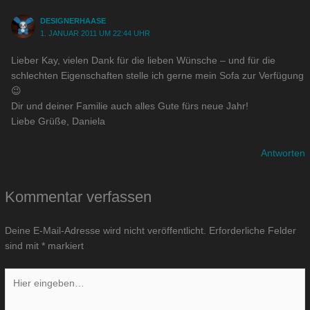
DESIGNERHAASE
1. JANUAR 2011 UM 22:44 UHR
Lieber Kay, vielen Dank für die lieben Wünsche – und für die
schlechten Eigenschaften stelle ich gerne mein Sofa zur Verfügung
😉
Dir und deiner Familie auch alles Gute fürs neue Jahr!
Liebe Grüße, Daniela
Antworten
Kommentar verfassen
Deine E-Mail-Adresse wird nicht veröffentlicht.
Erforderliche Felder
sind mit
*
markiert
Hier
eingeben…