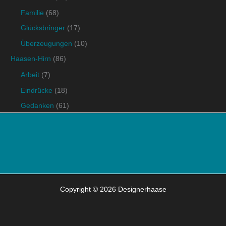
Familie
(68)
Glücksbringer
(17)
Überzeugungen
(10)
Haasen-Hirn
(86)
Arbeit
(7)
Eindrücke
(18)
Gedanken
(61)
Copyright © 2026 Designerhaase