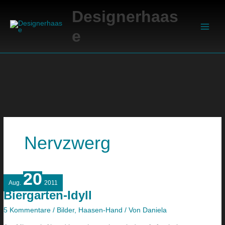
Zum
Suchen
Main
Designerhaas
Inhalt
Men
springen
e
Nervzwerg
20
Biergarten-
Aug.
2011
Idyll
Biergarten-Idyll
5 Kommentare
/
Bilder
,
Haasen-Hand
/ Von
Daniela