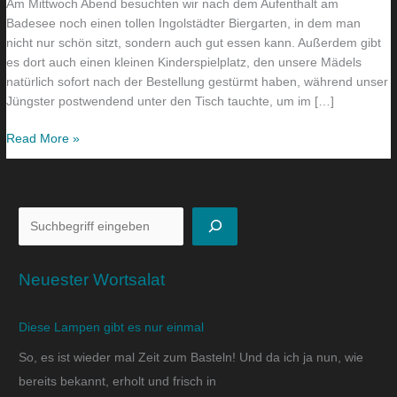
Am Mittwoch Abend besuchten wir nach dem Aufenthalt am
Badesee noch einen tollen Ingolstädter Biergarten, in dem man
nicht nur schön sitzt, sondern auch gut essen kann. Außerdem gibt
es dort auch einen kleinen Kinderspielplatz, den unsere Mädels
natürlich sofort nach der Bestellung gestürmt haben, während unser
Jüngster postwendend unter den Tisch tauchte, um im […]
Read More »
Neuester Wortsalat
Diese Lampen gibt es nur einmal
So, es ist wieder mal Zeit zum Basteln! Und da ich ja nun, wie
bereits bekannt, erholt und frisch in