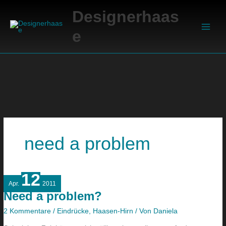
Zum
Suchen
Main
Designerhaas
Inhalt
Men
springen
e
need a problem
12
Need
Apr.
2011
a
Need a problem?
problem?
2 Kommentare
/
Eindrücke
,
Haasen-Hirn
/ Von
Daniela