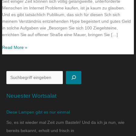
Seit einiger Zeit können sich völlig gelangweilte, unterforderte
Menschen im Internet Probleme kaufen, ist ja kaum zu glauben.
Und es gibt tatsächlich Publikum, das sich für diesen Sch sich
meinem Verständnis entziehenden Hype begeistert und gutes Geld
in solche Aufgaben wie „Besorgen Sie sich 100 Ziegelsteine,
errichten Sie auf offener Straße eine Mauer, bringen Sie […]
Read More »
Neuester Wortsalat
Diese Lampen gibt es nur einmal
So, es ist wieder mal Zeit zum Basteln! Und da ich ja nun, wie
bereits bekannt, erholt und frisch in