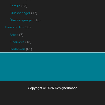
Familie
(68)
Glücksbringer
(17)
Überzeugungen
(10)
Haasen-Hirn
(86)
Arbeit
(7)
Eindrücke
(18)
Gedanken
(61)
Copyright © 2026 Designerhaase