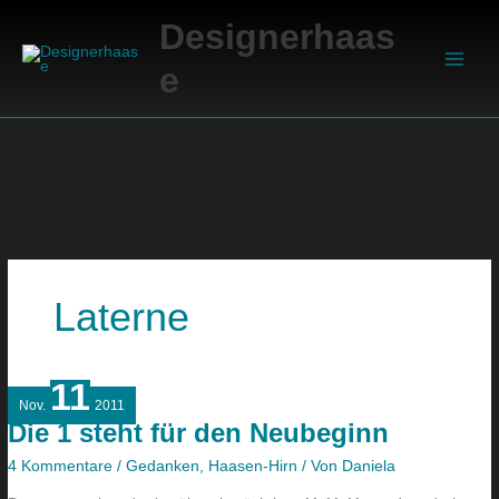
Zum
Suchen
Main
Designerhaas
Inhalt
Men
springen
e
Laterne
11
Die
Nov.
2011
1
Die 1 steht für den Neubeginn
steht
für
4 Kommentare
/
Gedanken
,
Haasen-Hirn
/ Von
Daniela
den