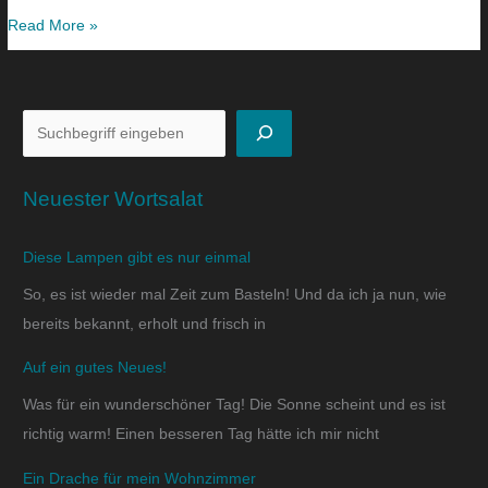
Read More »
Neuester Wortsalat
Diese Lampen gibt es nur einmal
So, es ist wieder mal Zeit zum Basteln! Und da ich ja nun, wie
bereits bekannt, erholt und frisch in
Auf ein gutes Neues!
Was für ein wunderschöner Tag! Die Sonne scheint und es ist
richtig warm! Einen besseren Tag hätte ich mir nicht
Ein Drache für mein Wohnzimmer