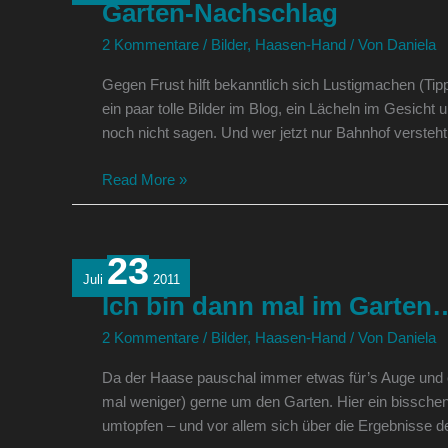
Garten-Nachschlag
2 Kommentare
/
Bilder
,
Haasen-Hand
/ Von
Daniela
Gegen Frust hilft bekanntlich sich Lustigmachen (Ti
ein paar tolle Bilder im Blog, ein Lächeln im Gesicht 
noch nicht sagen. Und wer jetzt nur Bahnhof versteht
Read More »
23
Ich
Juli
2011
bin
Ich bin dann mal im Garten
dann
mal
2 Kommentare
/
Bilder
,
Haasen-Hand
/ Von
Daniela
im
Da der Haase pauschal immer etwas für’s Auge und e
Garten…
mal weniger) gerne um den Garten. Hier ein bisschen 
umtopfen – und vor allem sich über die Ergebnisse der