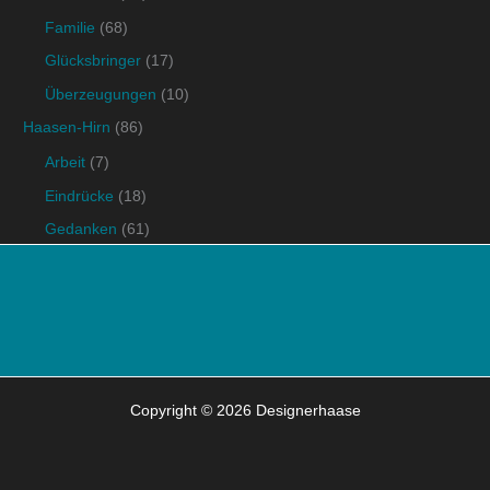
Familie
(68)
Glücksbringer
(17)
Überzeugungen
(10)
Haasen-Hirn
(86)
Arbeit
(7)
Eindrücke
(18)
Gedanken
(61)
Copyright © 2026 Designerhaase