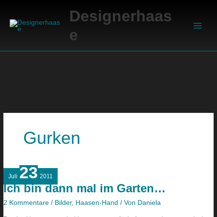
Zum
Suchen
Main
Designerhaas
Inhalt
Men
springen
e
Gurken
23
Ich
Juli
2011
bin
Ich bin dann mal im Garten…
dann
mal
2 Kommentare
/
Bilder
,
Haasen-Hand
/ Von
Daniela
im