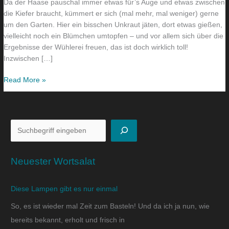
Da der Haase pauschal immer etwas für’s Auge und etwas zwischen
Garten…
die Kiefer braucht, kümmert er sich (mal mehr, mal weniger) gerne
um den Garten. Hier ein bisschen Unkraut jäten, dort etwas gießen,
vielleicht noch ein Blümchen umtopfen – und vor allem sich über die
Ergebnisse der Wühlerei freuen, das ist doch wirklich toll!
Inzwischen […]
Read More »
Neuester Wortsalat
Diese Lampen gibt es nur einmal
So, es ist wieder mal Zeit zum Basteln! Und da ich ja nun, wie
bereits bekannt, erholt und frisch in