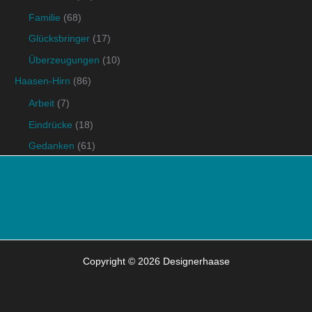
Familie
(68)
Glücksbringer
(17)
Überzeugungen
(10)
Haasen-Hirn
(86)
Arbeit
(7)
Eindrücke
(18)
Gedanken
(61)
Copyright © 2026 Designerhaase