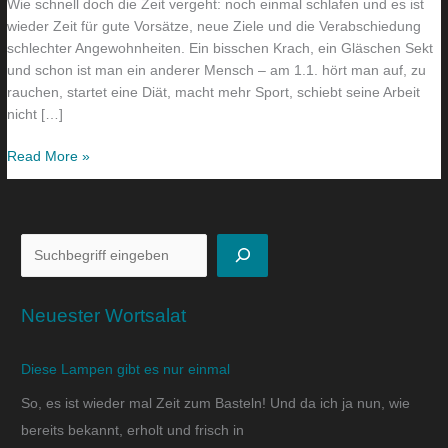
Wie schnell doch die Zeit vergeht: noch einmal schlafen und es ist
wieder Zeit für gute Vorsätze, neue Ziele und die Verabschiedung
schlechter Angewohnheiten. Ein bisschen Krach, ein Gläschen Sekt
und schon ist man ein anderer Mensch – am 1.1. hört man auf, zu
rauchen, startet eine Diät, macht mehr Sport, schiebt seine Arbeit
nicht […]
Read More »
Neuester Wortsalat
Diese Lampen gibt es nur einmal
So, es ist wieder mal Zeit zum Basteln! Und da ich ja nun, wie
bereits bekannt, erholt und frisch in