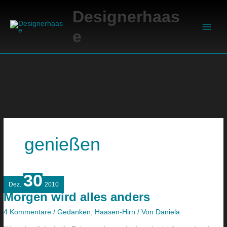
Zum
Suchen
Main
Designerhaas
Inhalt
Men
springen
e
genießen
30
Morgen
Dez.
2010
wird
Morgen wird alles anders
alles
anders
4 Kommentare
/
Gedanken
,
Haasen-Hirn
/ Von
Daniela