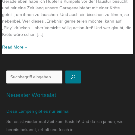
Gerade eben habe ich Hüpfer’s Kumpels vor der Haustür besucht
und mir eine Zeit lang unsere Garageneinfahrt mit einer Kröte
geteilt, um ihnen zu lauschen. Und auch ein bisschen zu filmen, so
nebenbei. Wer dieses „Erlebnis“ gerne teilen möchte, kann auf
„Play“ drücken – aber Vorsicht: völlig action-frei! Und wer glaubt, die
Kröte wäre schon […]
Read More »
Neuester Wortsalat
Diese Lampen gibt es nur einmal
So, es ist wieder mal Zeit zum Basteln! Und da ich ja nun, wie
bereits bekannt, erholt und frisch in