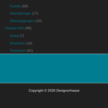
Familie
(68)
Glücksbringer
(17)
Überzeugungen
(10)
Haasen-Hirn
(86)
Arbeit
(7)
Eindrücke
(18)
Gedanken
(61)
Copyright © 2026 Designerhaase