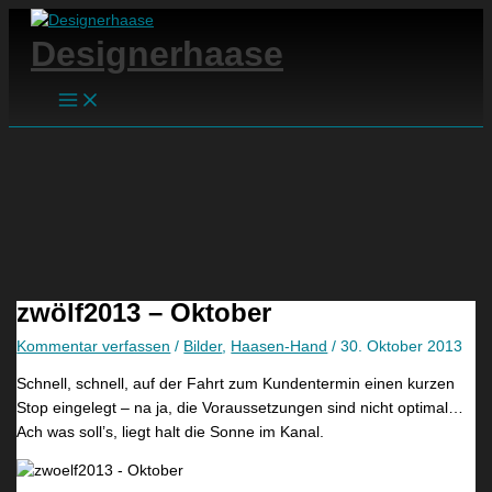
Main
Zum
Hier
Name*
E-
Website
Suchen
A
E
D
Menu
Inhalt
eingeben…
Mail-
Designerhaase
u
i
i
springen
Adresse*
f
n
e
e
D
s
i
r
e
n
a
L
g
c
a
u
h
m
t
e
p
e
f
e
zwölf2013 – Oktober
s
ü
n
N
r
g
Kommentar verfassen
/
Bilder
,
Haasen-Hand
/
30. Oktober 2013
e
m
i
Schnell, schnell, auf der Fahrt zum Kundentermin einen kurzen
u
e
b
Stop eingelegt – na ja, die Voraussetzungen sind nicht optimal…
e
i
t
Ach was soll’s, liegt halt die Sonne im Kanal.
s
n
e
!
W
s