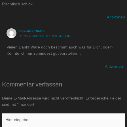
Rischtisch schick!!
Antworten
DESIGNERHAASE
22. NOVEMBER 2011 UM 06:47 UHR
Vielen Dank! Wäre doch bestimmt auch was für Dich, oder?
Könnte ich mir zumindest gut vorstellen…
Antworten
Kommentar verfassen
Deine E-Mail-Adresse wird nicht veröffentlicht.
Erforderliche Felder
sind mit
*
markiert
Hier
eingeben…