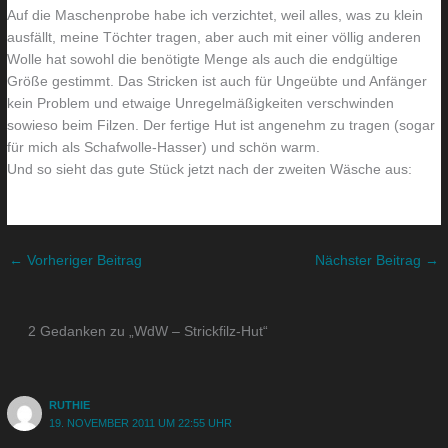
Auf die Maschenprobe habe ich verzichtet, weil alles, was zu klein
ausfällt, meine Töchter tragen, aber auch mit einer völlig anderen
Wolle hat sowohl die benötigte Menge als auch die endgültige
Größe gestimmt. Das Stricken ist auch für Ungeübte und Anfänger
kein Problem und etwaige Unregelmäßigkeiten verschwinden
sowieso beim Filzen. Der fertige Hut ist angenehm zu tragen (sogar
für mich als Schafwolle-Hasser) und schön warm.
Und so sieht das gute Stück jetzt nach der zweiten Wäsche aus:
←
Vorheriger Beitrag
Nächster Beitrag
→
2 Gedanken zu „WdW – Strickfilz-Hut“
RUTHIE
19. NOVEMBER 2011 UM 22:55 UHR