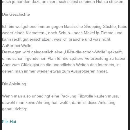
noch jemanden dazu animiert, sich selbst so einen Hut zu stricken.
o
n
Die Geschichte
h
u
n
r
Ich bin weitgehend immun gegen klassische Shopping-Süchte, habe
z
e
weder einen Klamotten-, noch Schuh-, noch MakeUp-Fimmel und
i
i
kann recht gut einschätzen, was ich brauche und was nicht.
Außer bei Wolle.
m
n
Deswegen wird gelegentlich eine „Ui-ist-die-schön-Wolle“ gekauft,
m
m
ohne schon irgendeinen Plan für die spätere Verarbeitung zu haben.
e
a
Aber zum Glück gibt es die unendlichen Weiten des Internets, in
r
l
denen man immer wieder etwas zum Ausprobieren findet.
Die Anleitung
Wenn man also unbedingt eine Packung Filzwolle kaufen muss,
obwohl man keine Ahnung hat, wofür, dann ist diese Anleitung
genau richtig:
Filz-Hut