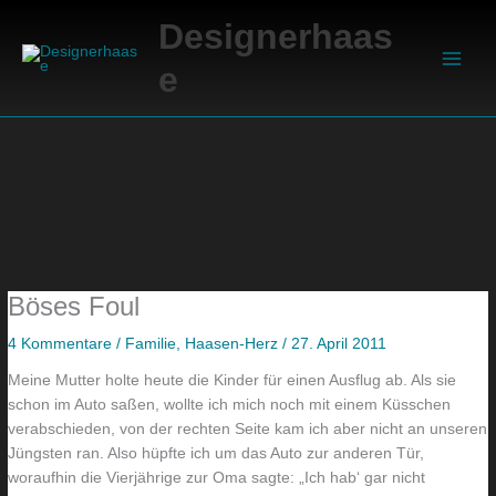
Zum
Suchen
E
D
A
Main
Designerhaas
Inhalt
i
i
u
Men
springen
e
n
e
f
D
s
e
r
e
i
a
L
n
c
a
g
h
m
u
e
p
t
f
e
e
Böses Foul
ü
n
s
r
g
N
4 Kommentare
/
Familie
,
Haasen-Herz
/
27. April 2011
m
i
e
Meine Mutter holte heute die Kinder für einen Ausflug ab. Als sie
e
b
u
schon im Auto saßen, wollte ich mich noch mit einem Küsschen
verabschieden, von der rechten Seite kam ich aber nicht an unseren
i
t
e
Jüngsten ran. Also hüpfte ich um das Auto zur anderen Tür,
n
e
s
woraufhin die Vierjährige zur Oma sagte: „Ich hab‘ gar nicht
W
s
!