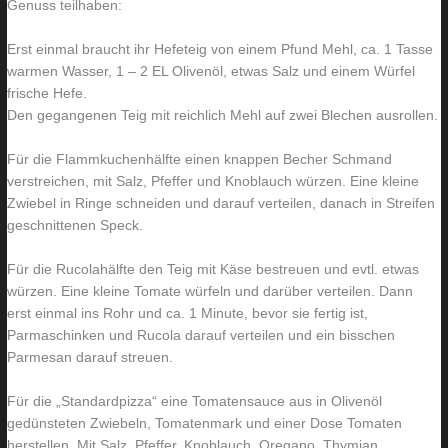
Genuss teilhaben:
o
n
Erst einmal braucht ihr Hefeteig von einem Pfund Mehl, ca. 1 Tasse
h
u
warmen Wasser, 1 – 2 EL Olivenöl, etwas Salz und einem Würfel
n
r
frische Hefe.
z
e
Den gegangenen Teig mit reichlich Mehl auf zwei Blechen ausrollen.
i
i
m
n
Für die Flammkuchenhälfte einen knappen Becher Schmand
verstreichen, mit Salz, Pfeffer und Knoblauch würzen. Eine kleine
m
m
Zwiebel in Ringe schneiden und darauf verteilen, danach in Streifen
e
a
geschnittenen Speck.
r
l
Für die Rucolahälfte den Teig mit Käse bestreuen und evtl. etwas
würzen. Eine kleine Tomate würfeln und darüber verteilen. Dann
erst einmal ins Rohr und ca. 1 Minute, bevor sie fertig ist,
Parmaschinken und Rucola darauf verteilen und ein bisschen
Parmesan darauf streuen.
Für die „Standardpizza“ eine Tomatensauce aus in Olivenöl
gedünsteten Zwiebeln, Tomatenmark und einer Dose Tomaten
herstellen. Mit Salz, Pfeffer, Knoblauch, Oregano, Thymian,