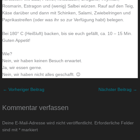
Rosmarin, Estragon und (wenig) Salbei würzen. Rauf auf den Teig,
Käse darüber und dann mit Schinken, Salami, Zwiebelringen und
Paprikastreifen (oder was ihr so zur Verfügung habt) belegen.
Bei 180° C (Heißluft) backen, bis sie euch gefällt, ca. 10 – 15 Min.
Guten Appetit!
Wie?
Nein, wir haben keinen Besuch erwartet.
Ja, wir essen gerne.
Nein, wir haben nicht alles geschafft. 😉
←
Vorheriger Beitrag
Nächster Beitrag
→
Kommentar verfassen
Deine E-Mail-Adresse wird nicht veröffentlicht.
Erforderliche Felder
sind mit
*
markiert