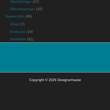
Glücksbringer
(17)
Überzeugungen
(10)
Haasen-Hirn
(86)
Arbeit
(7)
Eindrücke
(18)
Gedanken
(61)
Copyright © 2026 Designerhaase