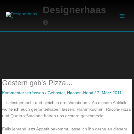
Zum
Suchen
E
D
A
Main
Designerhaas
Inhalt
i
i
u
Men
springen
e
n
e
f
D
s
e
r
e
i
a
L
n
c
a
g
h
m
u
e
p
t
f
e
e
Gestern gab’s Pizza…
ü
n
s
r
g
N
Kommentar verfassen
/
Gebastel
,
Haasen-Hand
/
7. März 2011
m
i
e
…selbstgemacht und gleich in drei Variationen. An diesem Anblick
e
b
u
wollte ich euch gerne teilhaben lassen: Flammkuchen, Rucola-Pizza
und Quattro Stagione haben uns gestern geschmeckt.
i
t
e
n
e
s
Falls jemand jetzt Appetit bekommt, lasse ich ihn gerne an diesem
W
s
!