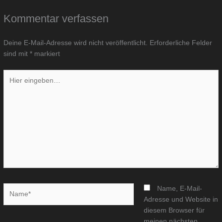
Kommentar verfassen
Deine E-Mail-Adresse wird nicht veröffentlicht.
Erforderliche Felder
sind mit
*
markiert
Hier
eingeben…
Name*
Name, E-Mail-
Adresse und Website in
diesem Browser für
meinen nächsten