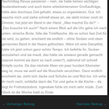
Nachmittag Revue passieren – nein, sie hatte keinen wichtigen
o
n
Auslandseinsatz und auch keine arbeitsintensiven Großaufträge,
hätte also durchaus Zeit gehabt, etwas zu organisieren. Gut. Ich
h
u
wasche mich und ziehe schnell etwas an, sie steht immer noch im
n
r
Zimmer, hat jetzt ein Band in der Hand. „Was machst Du da?“ –
z
e
„Das brauche ich auch!“ Nach einem Blick auf die Uhr gehe ich nach
i
i
unten, streiche Brote, fülle die Trinkflasche. Als es schon fast Zeit für
m
n
sie wird, zu gehen, erscheint sie endlich – ohne Socken und oben
genanntes Band in die Haare geflochten. Wäre ich eine Dampflok,
m
m
hätte ich jetzt schon ganz schön Tempo. Ich befehle ihr, Socken
e
a
anzuziehen und sie mault, das hätte sie sowieso gerade gemacht
r
l
(warum kommt sie dann so nach unten?), während ich schnell
Knöpfe suche. Da das nächste Meer ein paar hundert Kilometer
weg ist, muss sie wohl auf die Muscheln verzichten. Dann endlich
erscheint sie, zieht sich Jacke und Schuhe an und flitzt los. Ich sehe
ihr noch nach, schließe dann die Tür und gehe in die Küche – da
liegt ihr Frühstücksbrot. Irgendwie fühle ich mich sehr müde. Zum
Glück ist die Woche bald zu Ende.
←
Vorheriger Beitrag
Nächster Beitrag
→