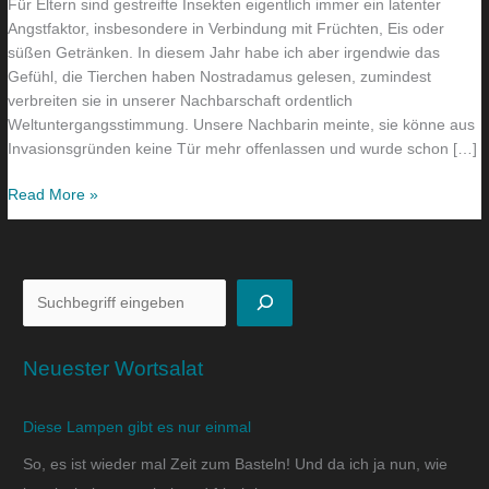
Für Eltern sind gestreifte Insekten eigentlich immer ein latenter
Angstfaktor, insbesondere in Verbindung mit Früchten, Eis oder
süßen Getränken. In diesem Jahr habe ich aber irgendwie das
Gefühl, die Tierchen haben Nostradamus gelesen, zumindest
verbreiten sie in unserer Nachbarschaft ordentlich
Weltuntergangsstimmung. Unsere Nachbarin meinte, sie könne aus
Invasionsgründen keine Tür mehr offenlassen und wurde schon […]
Read More »
Neuester Wortsalat
Diese Lampen gibt es nur einmal
So, es ist wieder mal Zeit zum Basteln! Und da ich ja nun, wie