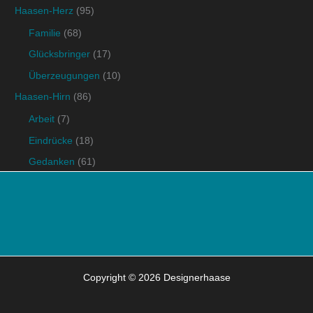
Haasen-Herz
(95)
Familie
(68)
Glücksbringer
(17)
Überzeugungen
(10)
Haasen-Hirn
(86)
Arbeit
(7)
Eindrücke
(18)
Gedanken
(61)
Copyright © 2026 Designerhaase