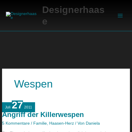
Zum
Suchen
Main
Designerhaas
Inhalt
Men
springen
e
Wespen
27
Angriff
Juli
2011
der
Angriff der Killerwespen
Killerwespen
5 Kommentare
/
Familie
,
Haasen-Herz
/ Von
Daniela