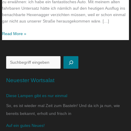
zu erwähnen: ich habe ein fantastisches Auto. Mit meinem alten
fahrbaren Untersatz hätte ich nämlich auf den heutigen Ausflug ins
benachbarte Hexenagger verzichten müssen, weil er schon einmal
gar nicht aus unserer Straße herausgekommen wäre. […]
Read More »
Neuester Wortsalat
Diese Lampen gibt es nur einmal
So, es ist wieder mal Zeit zum Basteln! Und da ich ja nun, wie
bereits bekannt, erholt und frisch in
Auf ein gutes Neues!