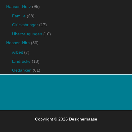
Haasen-Herz
(95)
Familie
(68)
Glücksbringer
(17)
Überzeugungen
(10)
Haasen-Hirn
(86)
Arbeit
(7)
Eindrücke
(18)
Gedanken
(61)
Copyright © 2026 Designerhaase