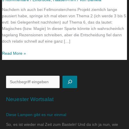
Patricia
Nachdem ich auch bei Fellmonsterchens Projekt ziemlich lange
McKillip
pausiert habe, springe ich mal eben von Thema 2 (ich werde 3 bis 5
evtl. bei Gelegenheit nachholen) auf Thema 6, das da lautet:
Magisches (bzw. Magie) In dieser Sparte könnte ich wahrscheinlich
tagelang Rezensionen schreiben, aber die Entscheidung fiel dann
doch relativ schnell auf eine ganz […]
Read More »
Neuester Wortsalat
Diese Lampen gibt es nur einmal
So, es ist wieder mal Zeit zum Basteln! Und da ich ja nun, wie