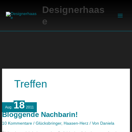
Zum
Suchen
Main
Designerhaas
Inhalt
Men
springen
e
Treffen
18
Bloggende
Aug.
2011
Nachbarin!
Bloggende Nachbarin!
10 Kommentare
/
Glücksbringer
,
Haasen-Herz
/ Von
Daniela