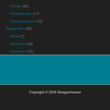
Familie
(68)
Glücksbringer
(17)
Überzeugungen
(10)
Haasen-Hirn
(86)
Arbeit
(7)
Eindrücke
(18)
Gedanken
(61)
Copyright © 2026 Designerhaase