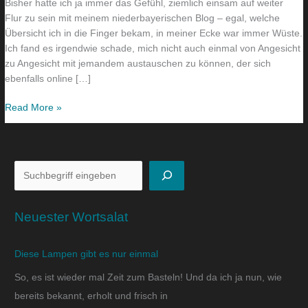
Bisher hatte ich ja immer das Gefühl, ziemlich einsam auf weiter
Flur zu sein mit meinem niederbayerischen Blog – egal, welche
Übersicht ich in die Finger bekam, in meiner Ecke war immer Wüste.
Ich fand es irgendwie schade, mich nicht auch einmal von Angesicht
zu Angesicht mit jemandem austauschen zu können, der sich
ebenfalls online […]
Read More »
Neuester Wortsalat
Diese Lampen gibt es nur einmal
So, es ist wieder mal Zeit zum Basteln! Und da ich ja nun, wie
bereits bekannt, erholt und frisch in