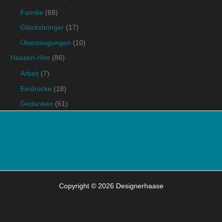
Familie
(68)
Glücksbringer
(17)
Überzeugungen
(10)
Haasen-Hirn
(86)
Arbeit
(7)
Eindrücke
(18)
Gedanken
(61)
Copyright © 2026 Designerhaase