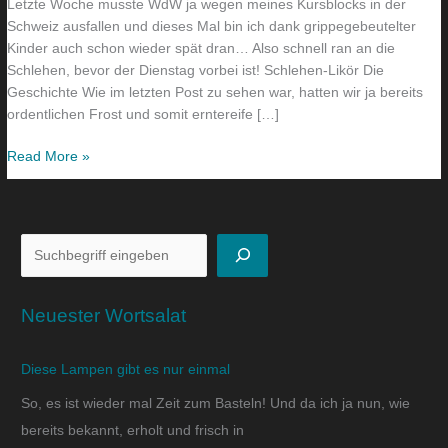
Letzte Woche musste WdW ja wegen meines Kursblocks in der
Schweiz ausfallen und dieses Mal bin ich dank grippegebeutelter
Kinder auch schon wieder spät dran… Also schnell ran an die
Schlehen, bevor der Dienstag vorbei ist! Schlehen-Likör Die
Geschichte Wie im letzten Post zu sehen war, hatten wir ja bereits
ordentlichen Frost und somit erntereife […]
Read More »
Neuester Wortsalat
Diese Lampen gibt es nur einmal
So, es ist wieder mal Zeit zum Basteln! Und da ich ja nun, wie
bereits bekannt, erholt und frisch in