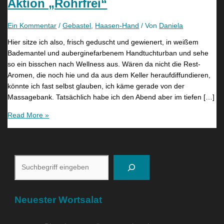
Aktion „Rohrfrei“
Ein Kommentar
/
Gebastel
,
Haasen-Hand
/ Von
Daniela
Hier sitze ich also, frisch geduscht und gewienert, in weißem
Bademantel und auberginefarbenem Handtuchturban und sehe
so ein bisschen nach Wellness aus. Wären da nicht die Rest-
Aromen, die noch hie und da aus dem Keller heraufdiffundieren,
könnte ich fast selbst glauben, ich käme gerade von der
Massagebank. Tatsächlich habe ich den Abend aber im tiefen […]
Read More »
Neuester Wortsalat