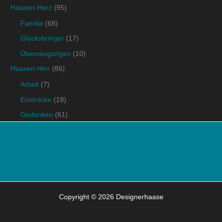
Haasen-Herz
(95)
Familie
(68)
Glücksbringer
(17)
Überzeugungen
(10)
Haasen-Hirn
(86)
Arbeit
(7)
Eindrücke
(18)
Gedanken
(61)
Copyright © 2026 Designerhaase