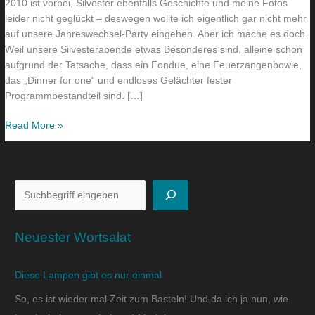
2010 ist vorbei, Silvester ebenfalls Geschichte und meine Fotos
leider nicht geglückt – deswegen wollte ich eigentlich gar nicht mehr
auf unsere Jahreswechsel-Party eingehen. Aber ich mache es doch.
Weil unsere Silvesterabende etwas Besonderes sind, alleine schon
aufgrund der Tatsache, dass ein Fondue, eine Feuerzangenbowle,
das „Dinner for one“ und endloses Gelächter fester
Programmbestandteil sind. […]
Read More »
Neuester Wortsalat
Diese Lampen gibt es nur einmal
So, es ist wieder mal Zeit zum Basteln! Und da ich ja nun, wie