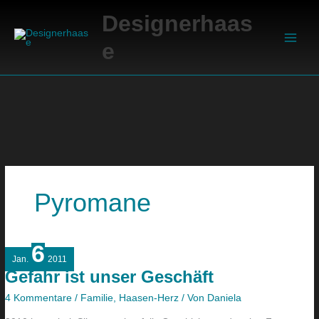
Zum
Suchen
Main
Designerhaas
Inhalt
Men
springen
e
Pyromane
6
Gefahr
Jan.
2011
ist
Gefahr ist unser Geschäft
unser
Geschäft
4 Kommentare
/
Familie
,
Haasen-Herz
/ Von
Daniela