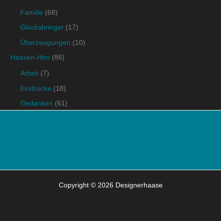
Familie
(68)
Glücksbringer
(17)
Überzeugungen
(10)
Haasen-Hirn
(86)
Arbeit
(7)
Eindrücke
(18)
Gedanken
(61)
Copyright © 2026 Designerhaase