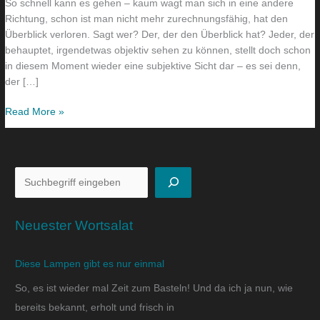
So schnell kann es gehen – kaum wagt man sich in eine andere
Richtung, schon ist man nicht mehr zurechnungsfähig, hat den
Überblick verloren. Sagt wer? Der, der den Überblick hat? Jeder, der
behauptet, irgendetwas objektiv sehen zu können, stellt doch schon
in diesem Moment wieder eine subjektive Sicht dar – es sei denn,
der […]
Read More »
Neuester Wortsalat
Diese Lampen gibt es nur einmal
So, es ist wieder mal Zeit zum Basteln! Und da ich ja nun, wie
bereits bekannt, erholt und frisch in