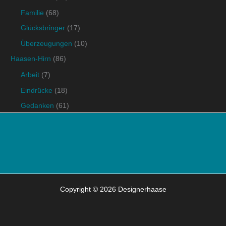
Familie
(68)
Glücksbringer
(17)
Überzeugungen
(10)
Haasen-Hirn
(86)
Arbeit
(7)
Eindrücke
(18)
Gedanken
(61)
Copyright © 2026 Designerhaase