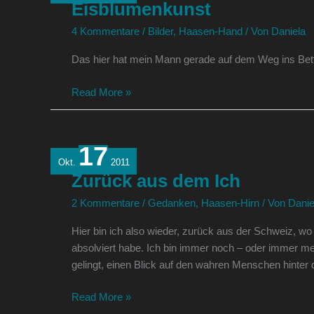
Eisblumenkunst
4 Kommentare
/
Bilder
,
Haasen-Hand
/ Von
Daniela
Das hier hat mein Mann gerade auf dem Weg ins Bett
Read More »
17
Zurück
Okt.
2011
aus
Zurück aus dem Ich
dem
Ich
2 Kommentare
/
Gedanken
,
Haasen-Hirn
/ Von
Danie
Hier bin ich also wieder, zurück aus der Schweiz, wo
absolviert habe. Ich bin immer noch – oder immer me
gelingt, einen Blick auf den wahren Menschen hinte
Read More »