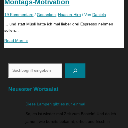
Montags-Motivation
19 Kommentare
/
Gedanken
,
Haasen-Hirn
/ Von
Daniela
… und statt Müsli hätte ich mal lieber drei Espresso nehmen
sollen…
Read More »
Neuester Wortsalat
Diese Lampen gibt es nur einmal
So, es ist wieder mal Zeit zum Basteln! Und da ich
ja nun, wie bereits bekannt, erholt und frisch in