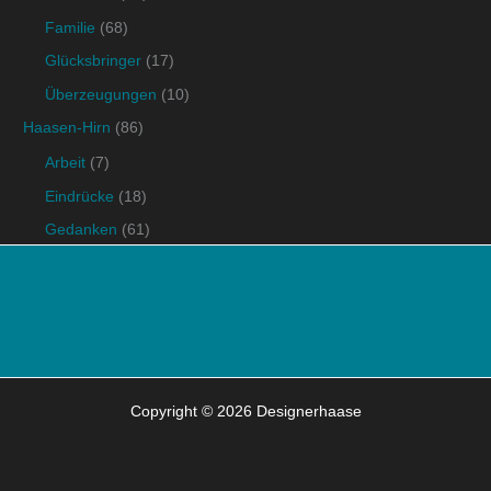
Familie
(68)
Glücksbringer
(17)
Überzeugungen
(10)
Haasen-Hirn
(86)
Arbeit
(7)
Eindrücke
(18)
Gedanken
(61)
Copyright © 2026 Designerhaase