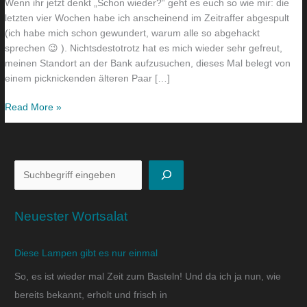
Wenn ihr jetzt denkt „Schon wieder?“ geht es euch so wie mir: die
letzten vier Wochen habe ich anscheinend im Zeitraffer abgespult
(ich habe mich schon gewundert, warum alle so abgehackt
sprechen 😉 ). Nichtsdestotrotz hat es mich wieder sehr gefreut,
meinen Standort an der Bank aufzusuchen, dieses Mal belegt von
einem picknickenden älteren Paar […]
Read More »
Neuester Wortsalat
Diese Lampen gibt es nur einmal
So, es ist wieder mal Zeit zum Basteln! Und da ich ja nun, wie
bereits bekannt, erholt und frisch in