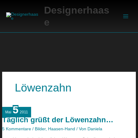
Zum
Suchen
Main
Designerhaas
Inhalt
Men
springen
e
Löwenzahn
5
Täglich
Mai
2011
grüßt
Täglich grüßt der Löwenzahn…
der
Löwenzahn…
5 Kommentare
/
Bilder
,
Haasen-Hand
/ Von
Daniela