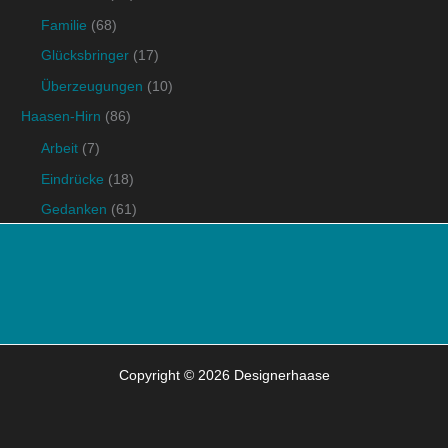
Familie
(68)
Glücksbringer
(17)
Überzeugungen
(10)
Haasen-Hirn
(86)
Arbeit
(7)
Eindrücke
(18)
Gedanken
(61)
Copyright © 2026 Designerhaase