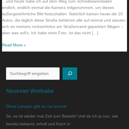
…und heute habe ich auf dem Weg zum Schreibwarenladen
endlich, endlich einmal die Kamera mitgenommen, um dieses
außergewöhnliche Bild festzuhalten. Natürlich kamen heute die 10
Autos, die täglich diese Straße befahren alle auf einmal und stauten
sich an meinem rücksichtslos am Straßenrand geparkten Wagen –
aber was soll’s. Ich habe mein Foto. Ist das nicht […]
Read More »
Neuester Wortsalat
Diese Lampen gibt es nur einmal
So, es ist wieder mal Zeit zum Basteln! Und da ich ja nun, wie
bereits bekannt, erholt und frisch in