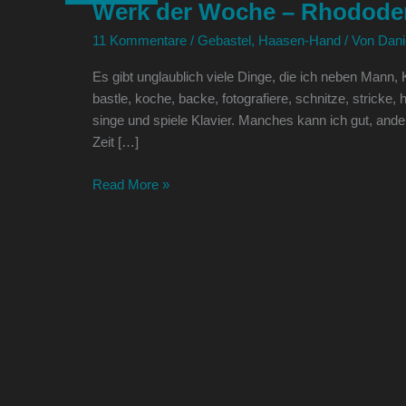
Werk der Woche – Rhodode
Woche
–
11 Kommentare
/
Gebastel
,
Haasen-Hand
/ Von
Dani
Rhododendrons
Es gibt unglaublich viele Dinge, die ich neben Mann,
neues
bastle, koche, backe, fotografiere, schnitze, stricke, 
Heim
singe und spiele Klavier. Manches kann ich gut, ande
Zeit […]
Read More »